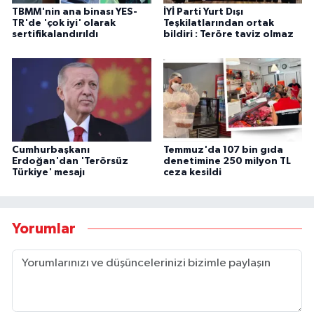
TBMM'nin ana binası YES-
İYİ Parti Yurt Dışı
TR'de 'çok iyi' olarak
Teşkilatlarından ortak
sertifikalandırıldı
bildiri : Teröre taviz olmaz
Cumhurbaşkanı
Temmuz'da 107 bin gıda
Erdoğan'dan 'Terörsüz
denetimine 250 milyon TL
Türkiye' mesajı
ceza kesildi
Yorumlar