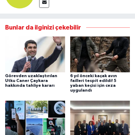
Bunlar da ilginizi çekebilir
Görevden uzaklaştırılan
6 yıl önceki kaçak avın
Utku Caner Çaykara
failleri tespit edildi! 5
hakkında tahliye kararı
yaban keçisi için ceza
uygulandı