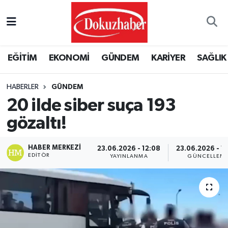
Hava Durumu
EĞİTİM
EKONOMİ
GÜNDEM
KARİYER
SAĞLIK
Trafik Durumu
HABERLER
GÜNDEM
Puan Durumu ve Fikstür
20 ilde siber suça 193
Tüm Manşetler
gözaltı!
Son Dakika Haberleri
HABER MERKEZI
23.06.2026 - 12:08
23.06.2026 - 1
EDITÖR
YAYINLANMA
GÜNCELLEM
Haber Arşivi