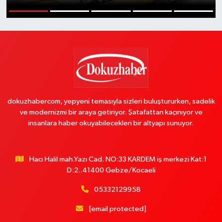
1
2
3
4
5
dokuzhabercom, yepyeni temasıyla sizleri buluştururken, sadelik
ve modernizmi bir araya getiriyor. Şatafattan kaçınıyor ve
insanlara haber okuyabilecekleri bir altyapı sunuyor.
Hacı Halil mah.Yazı Cad. NO:33 KARDEM iş merkezi Kat:1
D:2..41400 Gebze/Kocaeli
05332129958
[email protected]