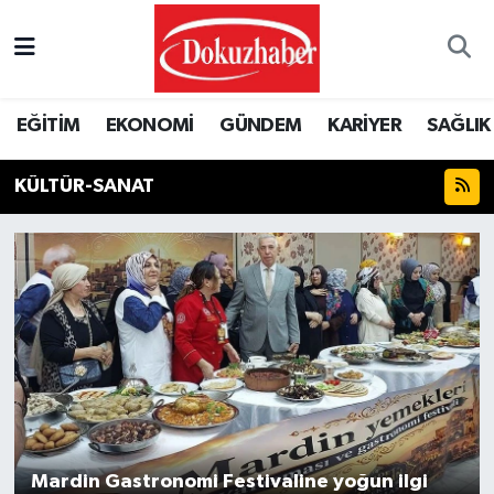
Hava Durumu
EĞİTİM
EKONOMİ
GÜNDEM
KARİYER
SAĞLIK
Trafik Durumu
KÜLTÜR-SANAT
Puan Durumu ve Fikstür
Tüm Manşetler
Son Dakika Haberleri
Haber Arşivi
Mardin Gastronomi Festivaline yoğun ilgi