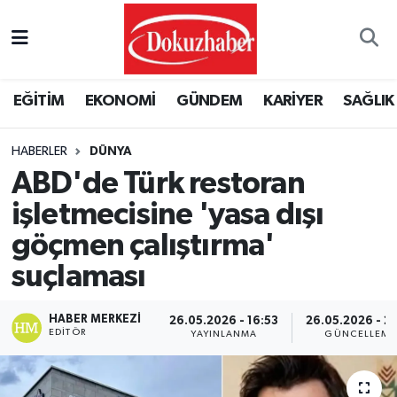
Hava Durumu
EĞİTİM
EKONOMİ
GÜNDEM
KARİYER
SAĞLIK
Trafik Durumu
HABERLER
DÜNYA
Puan Durumu ve Fikstür
ABD'de Türk restoran
Tüm Manşetler
işletmecisine 'yasa dışı
göçmen çalıştırma'
Son Dakika Haberleri
suçlaması
Haber Arşivi
HABER MERKEZI
26.05.2026 - 16:53
26.05.2026 - 21
EDITÖR
YAYINLANMA
GÜNCELLEME