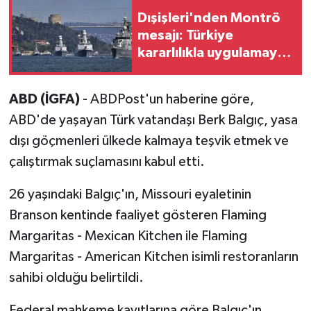
Dışişleri'nden Montrö
mesajı: Türkiye
kararlılıkla uygulamayı
sürdürecek
ABD (İGFA)
- ABDPost'un haberine göre,
ABD'de yaşayan Türk vatandaşı Berk Balgıç, yasa
dışı göçmenleri ülkede kalmaya teşvik etmek ve
çalıştırmak suçlamasını kabul etti.
26 yaşındaki Balgıç'ın, Missouri eyaletinin
Branson kentinde faaliyet gösteren Flaming
Margaritas - Mexican Kitchen ile Flaming
Margaritas - American Kitchen isimli restoranların
sahibi olduğu belirtildi.
Federal mahkeme kayıtlarına göre Balgıç'ın,