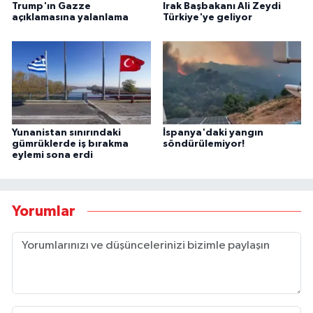
Trump'ın Gazze
Irak Başbakanı Ali Zeydi
açıklamasına yalanlama
Türkiye'ye geliyor
Yunanistan sınırındaki
İspanya'daki yangın
gümrüklerde iş bırakma
söndürülemiyor!
eylemi sona erdi
Yorumlar