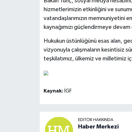
Bakan Tunç, sosyal medya hesabınd
hizmetlerimizin etkinliğini ve sunum
vatandaşlarımızın memnuniyetini en
kaynağımızı güçlendirmeye devam 
Hukukun üstünlüğünü esas alan, gec
vizyonuyla çalışmaların kesintisiz 
teşkilatımız, ülkemiz ve milletimiz i
Kaynak:
İGF
EDITÖR HAKKINDA
Haber Merkezi