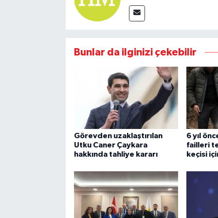
Bunlar da ilginizi çekebilir
Görevden uzaklaştırılan
6 yıl önc
Utku Caner Çaykara
failleri 
hakkında tahliye kararı
keçisi i