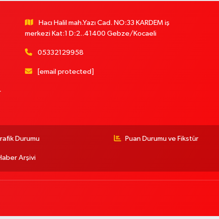
Hacı Halil mah.Yazı Cad. NO:33 KARDEM iş
merkezi Kat:1 D:2..41400 Gebze/Kocaeli
05332129958
[email protected]
r
rafik Durumu
Puan Durumu ve Fikstür
Haber Arşivi