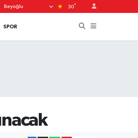
°
Beyoğlu
30
SPOR
lınacak