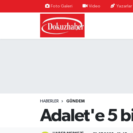
Foto Galeri
Video
Yazarlar
Hava Durumu
Trafik Durumu
Puan Durumu ve Fikstür
Tüm Manşetler
Son Dakika Haberleri
Haber Arşivi
HABERLER
GÜNDEM
Adalet'e 5 b