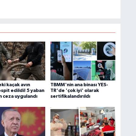
eki kaçak avın
TBMM'nin ana binası YES-
tespit edildi! 5 yaban
TR'de 'çok iyi' olarak
çin ceza uygulandı
sertifikalandırıldı