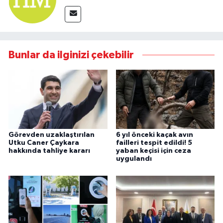
Bunlar da ilginizi çekebilir
Görevden uzaklaştırılan
6 yıl önceki kaçak avın
Utku Caner Çaykara
failleri tespit edildi! 5
hakkında tahliye kararı
yaban keçisi için ceza
uygulandı