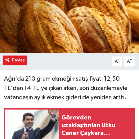
Paylaş
-
+
A
A
Ağrı'da 210 gram ekmeğin satış fiyatı 12,50
TL'den 14 TL'ye çıkarılırken, son düzenlemeyle
vatandaşın aylık ekmek gideri de yeniden arttı.
Görevden
uzaklaştırılan Utku
Caner Çaykara