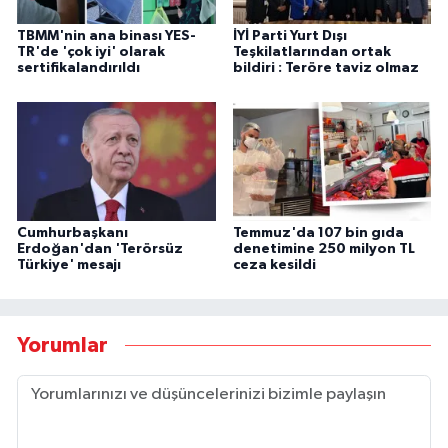
TBMM'nin ana binası YES-
İYİ Parti Yurt Dışı
TR'de 'çok iyi' olarak
Teşkilatlarından ortak
sertifikalandırıldı
bildiri : Teröre taviz olmaz
Cumhurbaşkanı
Temmuz'da 107 bin gıda
Erdoğan'dan 'Terörsüz
denetimine 250 milyon TL
Türkiye' mesajı
ceza kesildi
Yorumlar