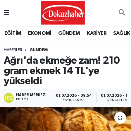
Hava Durumu
EĞİTİM
EKONOMİ
GÜNDEM
KARİYER
SAĞLIK
Trafik Durumu
HABERLER
GÜNDEM
Puan Durumu ve Fikstür
Ağrı'da ekmeğe zam! 210
Tüm Manşetler
gram ekmek 14 TL'ye
yükseldi
Son Dakika Haberleri
HABER MERKEZI
01.07.2026 - 09:54
01.07.2026 - 10
Haber Arşivi
EDITÖR
YAYINLANMA
GÜNCELLEME