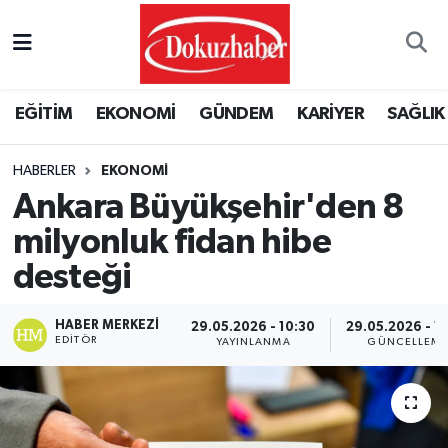
Hava Durumu
EĞİTİM
EKONOMİ
GÜNDEM
KARİYER
SAĞLIK
Trafik Durumu
HABERLER
EKONOMI
Puan Durumu ve Fikstür
Ankara Büyükşehir'den 8
Tüm Manşetler
milyonluk fidan hibe
desteği
Son Dakika Haberleri
HABER MERKEZI
29.05.2026 - 10:30
29.05.2026 - 1
Haber Arşivi
EDITÖR
YAYINLANMA
GÜNCELLEM