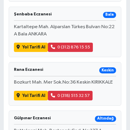
Şenbaba Eczanesi
Bala
Kartaltepe Mah. Alparslan Türkeş Bulvarı No:22
A Bala ANKARA
Yol Tarifi Al
0 (312) 876 15 55
Rana Eczanesi
Keskin
Bozkurt Mah. Mer Sok.No:36 Keskin KIRIKKALE
Yol Tarifi Al
0 (318) 515 32 57
Gülpınar Eczanesi
Altındağ