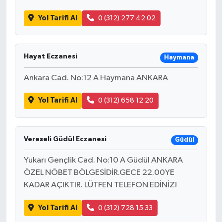
Yol Tarifi Al
0 (312) 277 42 02
Hayat Eczanesi
Haymana
Ankara Cad. No:12 A Haymana ANKARA
Yol Tarifi Al
0 (312) 658 12 20
Vereseli Güdül Eczanesi
Güdül
Yukarı Gençlik Cad. No:10 A Güdül ANKARA
ÖZEL NÖBET BÖLGESİDİR.GECE 22.00YE
KADAR AÇIKTIR. LÜTFEN TELEFON EDİNİZ!
Yol Tarifi Al
0 (312) 728 15 33