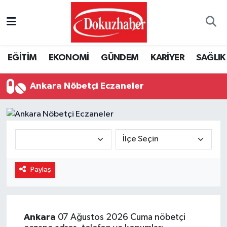
Hava Durumu
EĞİTİM
EKONOMİ
GÜNDEM
KARİYER
SAĞLIK
Trafik Durumu
Ankara Nöbetçi Eczaneler
Puan Durumu ve Fikstür
Tüm Manşetler
Son Dakika Haberleri
Haber Arşivi
Paylaş
Ankara
07 Ağustos 2026 Cuma nöbetçi