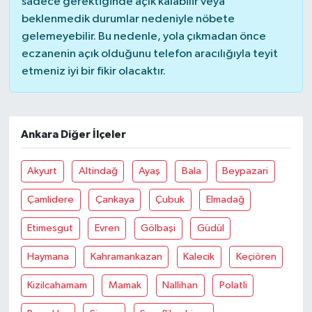
sadece gerektiğinde açık kalabilir veya
beklenmedik durumlar nedeniyle nöbete
gelemeyebilir. Bu nedenle, yola çıkmadan önce
eczanenin açık olduğunu telefon aracılığıyla teyit
etmeniz iyi bir fikir olacaktır.
Ankara Diğer İlçeler
Akyurt
Altindağ
Ayaş
Bala
Beypazari
Çamlidere
Çankaya
Çubuk
Elmadağ
Etimesgut
Evren
Gölbaşi
Güdül
Haymana
Kahramankazan
Kalecik
Keçiören
Kizilcahamam
Mamak
Nallihan
Polatli