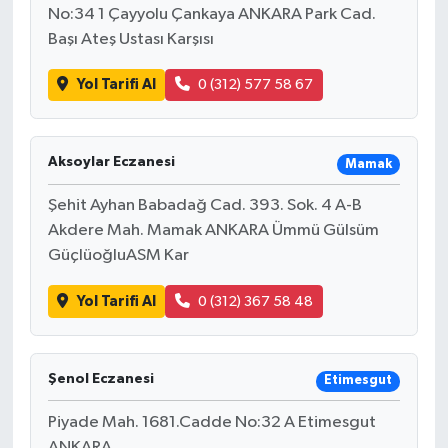
No:34 1 Çayyolu Çankaya ANKARA Park Cad.
Başı Ateş Ustası Karşısı
Yol Tarifi Al
0 (312) 577 58 67
Aksoylar Eczanesi
Mamak
Şehit Ayhan Babadağ Cad. 393. Sok. 4 A-B
Akdere Mah. Mamak ANKARA Ümmü Gülsüm
GüçlüoğluASM Kar
Yol Tarifi Al
0 (312) 367 58 48
Şenol Eczanesi
Etimesgut
Piyade Mah. 1681.Cadde No:32 A Etimesgut
ANKARA