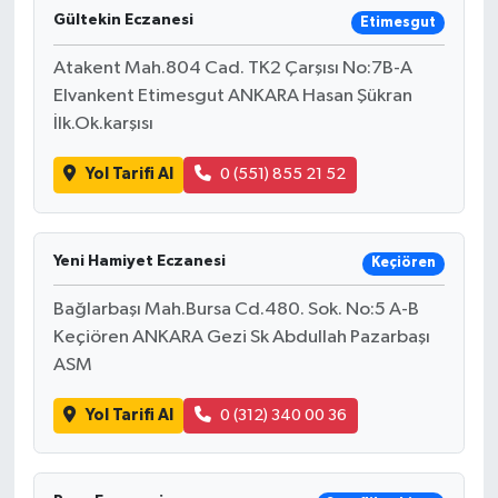
Gültekin Eczanesi
Etimesgut
Atakent Mah.804 Cad. TK2 Çarşısı No:7B-A
Elvankent Etimesgut ANKARA Hasan Şükran
İlk.Ok.karşısı
Yol Tarifi Al
0 (551) 855 21 52
Yeni Hamiyet Eczanesi
Keçiören
Bağlarbaşı Mah.Bursa Cd.480. Sok. No:5 A-B
Keçiören ANKARA Gezi Sk Abdullah Pazarbaşı
ASM
Yol Tarifi Al
0 (312) 340 00 36