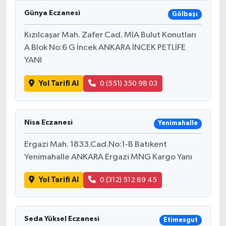
Günya Eczanesi
Gölbaşı
Kızılcaşar Mah. Zafer Cad. MİA Bulut Konutları
A Blok No:6 G İncek ANKARA İNCEK PETLİFE
YANI
Yol Tarifi Al
0 (551) 350 98 03
Nisa Eczanesi
Yenimahalle
Ergazi Mah. 1833.Cad.No:1-B Batıkent
Yenimahalle ANKARA Ergazi MNG Kargo Yanı
Yol Tarifi Al
0 (312) 512 89 45
Seda Yüksel Eczanesi
Etimesgut