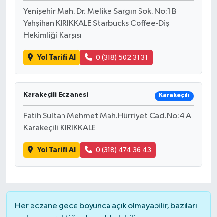
Yenişehir Mah. Dr. Melike Sargın Sok. No:1 B
Yahşihan KIRIKKALE Starbucks Coffee-Diş
Hekimliği Karşısı
Yol Tarifi Al
0 (318) 502 31 31
Karakeçili Eczanesi
Karakeçili
Fatih Sultan Mehmet Mah.Hürriyet Cad.No:4 A
Karakeçili KIRIKKALE
Yol Tarifi Al
0 (318) 474 36 43
Her eczane gece boyunca açık olmayabilir, bazıları