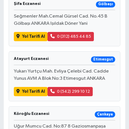
Şifa Eczanesi
Gölbaşı
Seğmenler Mah.Cemal Gürsel Cad. No.45 B
Gölbaşı ANKARA Işıldak Döner Yani
Yol Tarifi Al
0 (312) 485 44 85
Atayurt Eczanesi
Etimesgut
Yukarı Yurtçu Mah. Evliya Çelebi Cad. Cadde
Yunus AVM A Blok No:3 Etimesgut ANKARA
Yol Tarifi Al
0 (542) 299 10 12
Köroğlu Eczanesi
Çankaya
Uğur Mumcu Cad. No:87 8 Gaziosmanpaşa