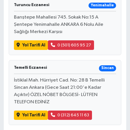
Turuncu Eczanesi
Yenimahalle
Barıştepe Mahallesi 745. Sokak No:15 A
Şentepe Yenimahalle ANKARA 6 Nolu Aile
Sağlığı Merkezi Karşısı
Yol Tarifi Al
0 (501) 605 95 27
Temelli Eczanesi
Sincan
İstiklal Mah. Hürriyet Cad. No: 28 B Temelli
Sincan Ankara (Gece Saat 21:00'e Kadar
Açıktır) ÖZEL NÖBET BÖLGESİ- LÜTFEN
TELEFON EDİNİZ
Yol Tarifi Al
0 (312) 645 11 63