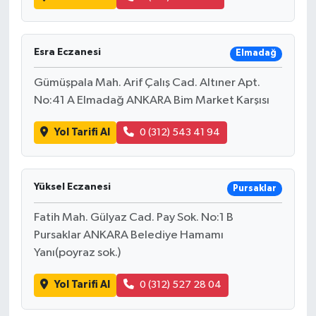
Esra Eczanesi
Elmadağ
Gümüşpala Mah. Arif Çalış Cad. Altıner Apt.
No:41 A Elmadağ ANKARA Bim Market Karşısı
Yol Tarifi Al
0 (312) 543 41 94
Yüksel Eczanesi
Pursaklar
Fatih Mah. Gülyaz Cad. Pay Sok. No:1 B
Pursaklar ANKARA Belediye Hamamı
Yanı(poyraz sok.)
Yol Tarifi Al
0 (312) 527 28 04