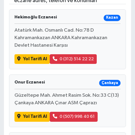
eczane adres, telefon ve konumları
Hekimoğlu Eczanesi
Kazan
Atatürk Mah. Osmanlı Cad. No:78 D
Kahramankazan ANKARA Kahramankazan
Devlet Hastanesi Karşısı
Yol Tarifi Al
0 (312) 514 22 22
Onur Eczanesi
Çankaya
Güzeltepe Mah. Ahmet Rasim Sok. No:33 C(13)
Çankaya ANKARA Çınar ASM Çaprazı
Yol Tarifi Al
0 (507) 998 40 61