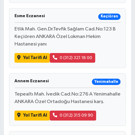
Esme Eczanesi
Keçiören
Etlik Mah. Gen.Dr.Tevfik Sağlam Cad.No:123 B
Keçiören ANKARA Özel Lokman Hekim
Hastanesi yanı
Yol Tarifi Al
0 (312) 321 18 00
Annem Eczanesi
Yenimahalle
Tepealtı Mah. İvedik Cad.No:276 A Yenimahalle
ANKARA Özel Ortadoğu Hastanesi karş.
Yol Tarifi Al
0 (312) 315 09 90