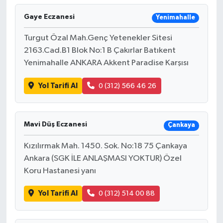
Gaye Eczanesi
Yenimahalle
Turgut Özal Mah.Genç Yetenekler Sitesi
2163.Cad.B1 Blok No:1 B Çakırlar Batıkent
Yenimahalle ANKARA Akkent Paradise Karşısı
Yol Tarifi Al
0 (312) 566 46 26
Mavi Düş Eczanesi
Çankaya
Kızılırmak Mah. 1450. Sok. No:18 75 Çankaya
Ankara (SGK İLE ANLAŞMASI YOKTUR) Özel
Koru Hastanesi yanı
Yol Tarifi Al
0 (312) 514 00 88