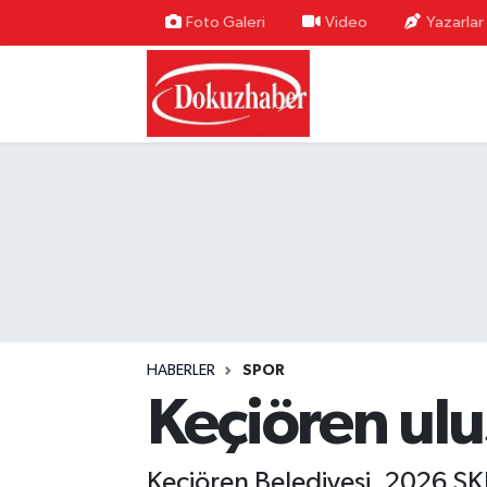
Foto Galeri
Video
Yazarlar
Hava Durumu
Trafik Durumu
Puan Durumu ve Fikstür
Tüm Manşetler
Son Dakika Haberleri
Haber Arşivi
HABERLER
SPOR
Keçiören ulus
Keçiören Belediyesi, 2026 SK