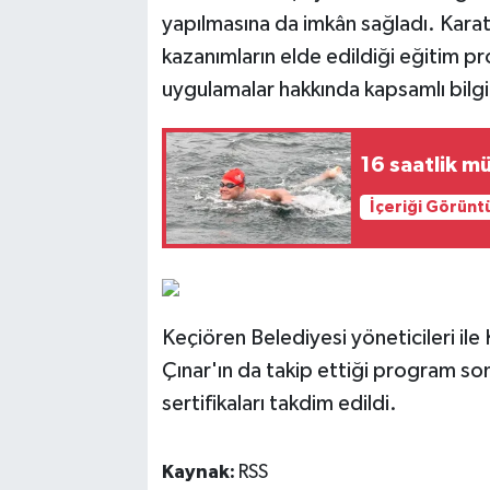
yapılmasına da imkân sağladı. Kara
kazanımların elde edildiği eğitim p
uygulamalar hakkında kapsamlı bilgil
16 saatlik m
İçeriği Görünt
Keçiören Belediyesi yöneticileri ile
Çınar'ın da takip ettiği program so
sertifikaları takdim edildi.
Kaynak:
RSS