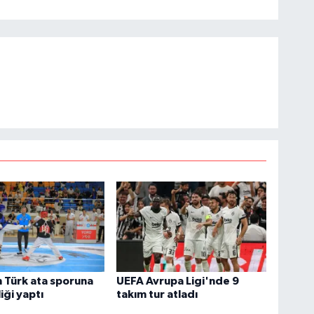
 Türk ata sporuna
UEFA Avrupa Ligi'nde 9
iği yaptı
takım tur atladı