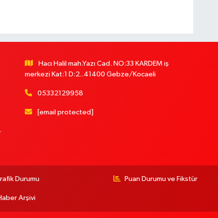
Hacı Halil mah.Yazı Cad. NO:33 KARDEM iş
merkezi Kat:1 D:2..41400 Gebze/Kocaeli
05332129958
[email protected]
r
rafik Durumu
Puan Durumu ve Fikstür
Haber Arşivi