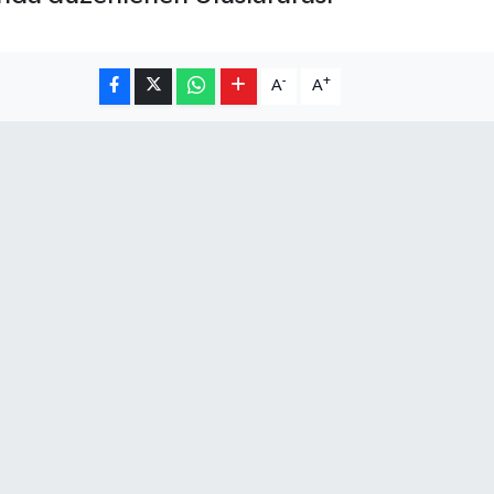
-
+
A
A