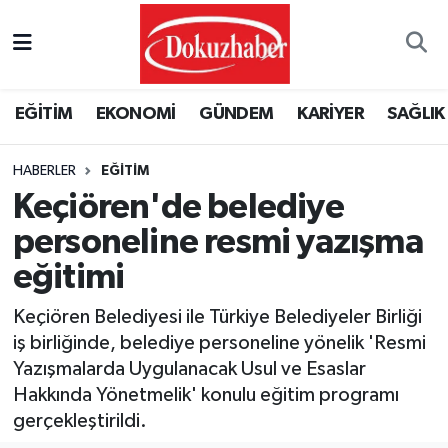
Hava Durumu
EĞİTİM
EKONOMİ
GÜNDEM
KARİYER
SAĞLIK
Trafik Durumu
HABERLER
EĞITIM
Puan Durumu ve Fikstür
Keçiören'de belediye
Tüm Manşetler
personeline resmi yazışma
eğitimi
Son Dakika Haberleri
Keçiören Belediyesi ile Türkiye Belediyeler Birliği
Haber Arşivi
iş birliğinde, belediye personeline yönelik 'Resmi
Yazışmalarda Uygulanacak Usul ve Esaslar
Hakkında Yönetmelik' konulu eğitim programı
gerçekleştirildi.