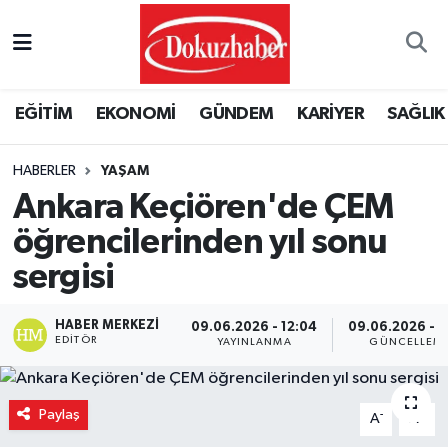
Hava Durumu
EĞİTİM
EKONOMİ
GÜNDEM
KARİYER
SAĞLIK
Trafik Durumu
HABERLER
YAŞAM
Puan Durumu ve Fikstür
Ankara Keçiören'de ÇEM
Tüm Manşetler
öğrencilerinden yıl sonu
sergisi
Son Dakika Haberleri
HABER MERKEZI
09.06.2026 - 12:04
09.06.2026 - 1
Haber Arşivi
EDITÖR
YAYINLANMA
GÜNCELLEM
Paylaş
-
+
A
A