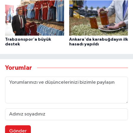
Trabzonspor'a büyük
Ankara'da karabuğdayın ilk
destek
hasadı yapıldı
Yorumlar
Gönder