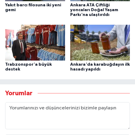
Yakıt barcı filosuna iki yeni
Ankara ATA Çiftliği
gemi
yoncaları Doğal Yaşam
Parkı'na ulaştırıldı
Trabzonspor'a büyük
Ankara'da karabuğdayın ilk
destek
hasadı yapıldı
Yorumlar