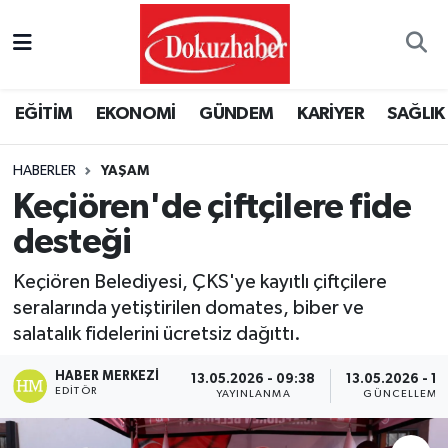
Hava Durumu
EĞİTİM
EKONOMİ
GÜNDEM
KARİYER
SAĞLIK
Trafik Durumu
HABERLER
YAŞAM
Puan Durumu ve Fikstür
Keçiören'de çiftçilere fide
Tüm Manşetler
desteği
Son Dakika Haberleri
Keçiören Belediyesi, ÇKS'ye kayıtlı çiftçilere
seralarında yetiştirilen domates, biber ve
Haber Arşivi
salatalık fidelerini ücretsiz dağıttı.
HABER MERKEZI
13.05.2026 - 09:38
13.05.2026 - 11
EDITÖR
YAYINLANMA
GÜNCELLEME