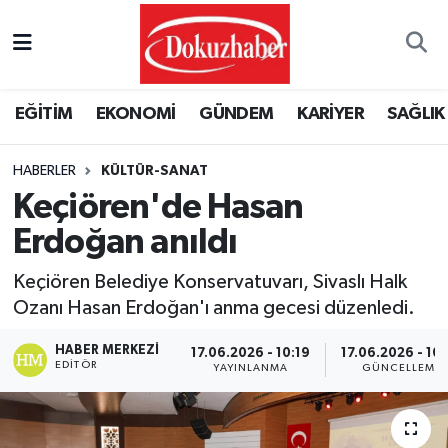
Hava Durumu
EĞİTİM
EKONOMİ
GÜNDEM
KARİYER
SAĞLIK
Trafik Durumu
HABERLER
KÜLTÜR-SANAT
Puan Durumu ve Fikstür
Keçiören'de Hasan
Tüm Manşetler
Erdoğan anıldı
Son Dakika Haberleri
Keçiören Belediye Konservatuvarı, Sivaslı Halk
Ozanı Hasan Erdoğan'ı anma gecesi düzenledi.
Haber Arşivi
HABER MERKEZI
17.06.2026 - 10:19
17.06.2026 - 10
EDITÖR
YAYINLANMA
GÜNCELLEME