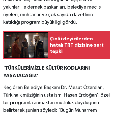
yakınları ile dernek başkanları, belediye meclis
üyeleri, muhtarlar ve çok sayıda davetlinin
katıldığı program büyük ilgi gördü.
Çinli izleyicilerden
hatalı TRT dizisine sert
tepki
'TÜRKÜLERİMİZLE KÜLTÜR KODLARINI
YAŞATACAĞIZ'
Keçiören Belediye Başkanı Dr. Mesut Özarslan,
Türk halk müziğinin usta ismi Hasan Erdoğan'ı özel
bir programla anmaktan mutluluk duyduğunu
belirterek şunları söyledi: 'Bugün Muharrem