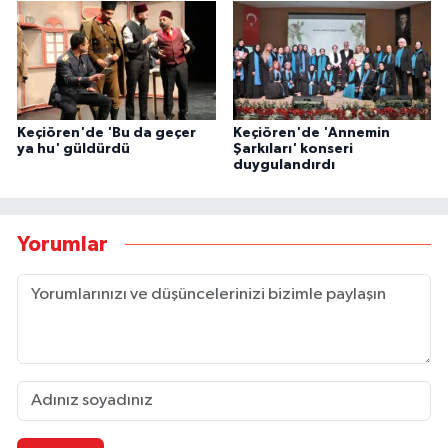
Keçiören'de 'Bu da geçer
Keçiören'de 'Annemin
ya hu' güldürdü
Şarkıları' konseri
duygulandırdı
Yorumlar