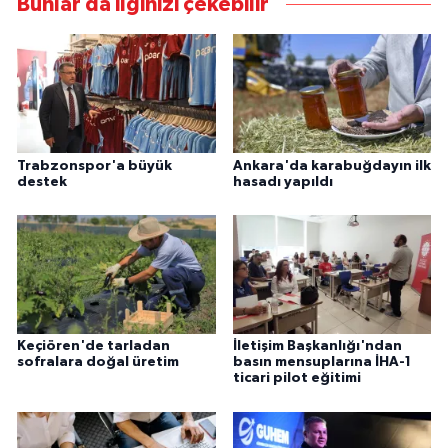
Bunlar da ilginizi çekebilir
Trabzonspor'a büyük
Ankara'da karabuğdayın ilk
destek
hasadı yapıldı
Keçiören'de tarladan
İletişim Başkanlığı'ndan
sofralara doğal üretim
basın mensuplarına İHA-1
ticari pilot eğitimi