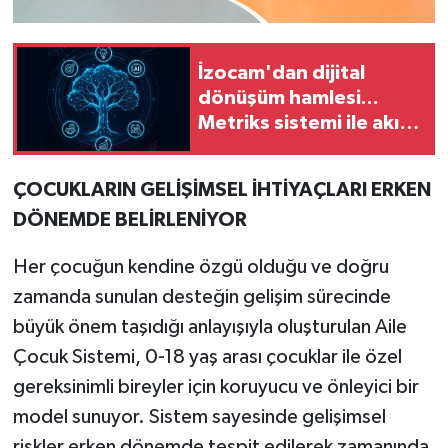
İzocam'dan dijital
dönüşüm hamlesi...
Metriks sistemi ile akıllı
üretim dönemi başladı
ÇOCUKLARIN GELİŞİMSEL İHTİYAÇLARI ERKEN
DÖNEMDE BELİRLENİYOR
Her çocuğun kendine özgü olduğu ve doğru
zamanda sunulan desteğin gelişim sürecinde
büyük önem taşıdığı anlayışıyla oluşturulan Aile
Çocuk Sistemi, 0-18 yaş arası çocuklar ile özel
gereksinimli bireyler için koruyucu ve önleyici bir
model sunuyor. Sistem sayesinde gelişimsel
riskler erken dönemde tespit edilerek zamanında