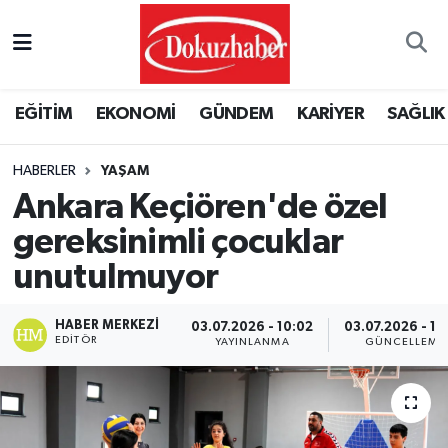
Hava Durumu
EĞİTİM
EKONOMİ
GÜNDEM
KARİYER
SAĞLIK
Trafik Durumu
HABERLER
YAŞAM
Puan Durumu ve Fikstür
Ankara Keçiören'de özel
Tüm Manşetler
gereksinimli çocuklar
unutulmuyor
Son Dakika Haberleri
HABER MERKEZI
03.07.2026 - 10:02
03.07.2026 - 10
Haber Arşivi
EDITÖR
YAYINLANMA
GÜNCELLEME