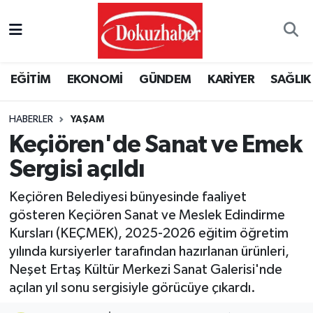
Hava Durumu
EĞİTİM
EKONOMİ
GÜNDEM
KARİYER
SAĞLIK
Trafik Durumu
HABERLER
YAŞAM
Puan Durumu ve Fikstür
Keçiören'de Sanat ve Emek
Tüm Manşetler
Sergisi açıldı
Son Dakika Haberleri
Keçiören Belediyesi bünyesinde faaliyet
gösteren Keçiören Sanat ve Meslek Edindirme
Haber Arşivi
Kursları (KEÇMEK), 2025-2026 eğitim öğretim
yılında kursiyerler tarafından hazırlanan ürünleri,
Neşet Ertaş Kültür Merkezi Sanat Galerisi'nde
açılan yıl sonu sergisiyle görücüye çıkardı.