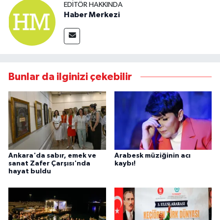
EDITÖR HAKKINDA
Haber Merkezi
Bunlar da ilginizi çekebilir
Ankara'da sabır, emek ve
Arabesk müziğinin acı
sanat Zafer Çarşısı'nda
kaybı!
hayat buldu