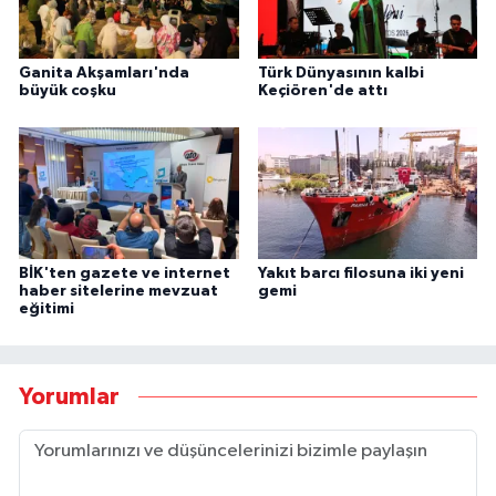
Ganita Akşamları'nda
Türk Dünyasının kalbi
büyük coşku
Keçiören'de attı
BİK'ten gazete ve internet
Yakıt barcı filosuna iki yeni
haber sitelerine mevzuat
gemi
eğitimi
Yorumlar