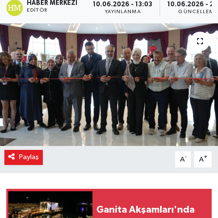
HABER MERKEZI
10.06.2026 - 13:03
10.06.2026 - 2
EDITÖR
YAYINLANMA
GÜNCELLEME
Paylaş
-
+
A
A
Ganita Akşamları'nda