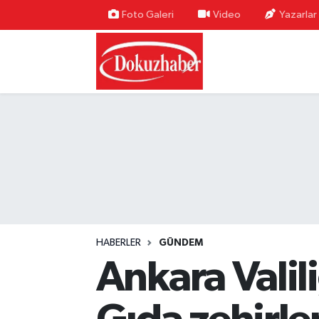
Foto Galeri
Video
Yazarlar
Hava Durumu
Trafik Durumu
Puan Durumu ve Fikstür
Tüm Manşetler
Son Dakika Haberleri
Haber Arşivi
HABERLER
GÜNDEM
Ankara Valil