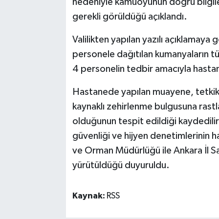
nedeniyle kamuoyunun doğru bilgile
gerekli görüldüğü açıklandı.
Valilikten yapılan yazılı açıklamay
personele dağıtılan kumanyaların tük
4 personelin tedbir amacıyla hastane
Hastanede yapılan muayene, tetkik 
kaynaklı zehirlenme bulgusuna rastla
olduğunun tespit edildiği kaydedili
güvenliği ve hijyen denetimlerinin h
ve Orman Müdürlüğü ile Ankara İl S
yürütüldüğü duyuruldu.
Kaynak:
RSS