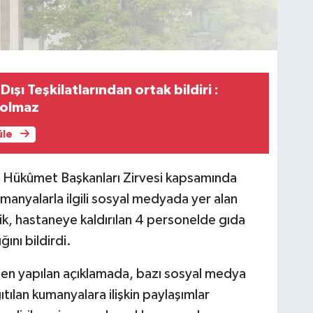
 Dışı Teşkilatlarından ortak bildiri :
 olmaz
üle
e Hükûmet Başkanları Zirvesi kapsamında
anyalarla ilgili sosyal medyada yer alan
ilik, hastaneye kaldırılan 4 personelde gıda
ını bildirdi.
den yapılan açıklamada, bazı sosyal medya
ılan kumanyalara ilişkin paylaşımlar