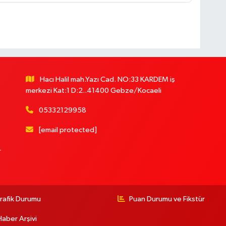
Hacı Halil mah.Yazı Cad. NO:33 KARDEM iş
merkezi Kat:1 D:2..41400 Gebze/Kocaeli
05332129958
[email protected]
r
rafik Durumu
Puan Durumu ve Fikstür
Haber Arşivi