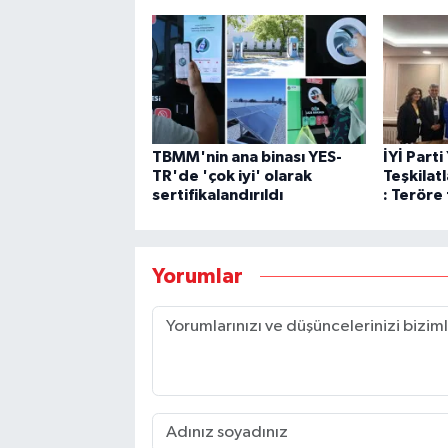
TBMM'nin ana binası YES-
İYİ Parti
TR'de 'çok iyi' olarak
Teşkilatl
sertifikalandırıldı
: Teröre
Yorumlar