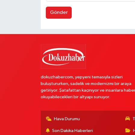
Gönder
dokuzhabercom, yepyeni temasıyla sizleri
buluştururken, sadelik ve modernizmi bir araya
getiriyor. Şatafattan kaçınıyor ve insanlara habe
okuyabilecekleri bir altyapı sunuyor.
Hava Durumu
T
Son Dakika Haberleri