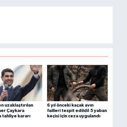
 uzaklaştırılan
6 yıl önceki kaçak avın
ner Çaykara
failleri tespit edildi! 5 yaban
 tahliye kararı
keçisi için ceza uygulandı