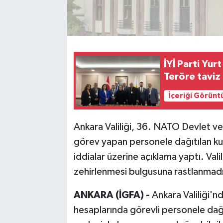
İYİ Parti Yurt
Teröre taviz
İçeriği Görünt
Ankara Valiliği, 36. NATO Devlet v
görev yapan personele dağıtılan kum
iddialar üzerine açıklama yaptı. Val
zehirlenmesi bulgusuna rastlanmadığ
ANKARA (İGFA) -
Ankara Valiliği'n
hesaplarında görevli personele dağıt