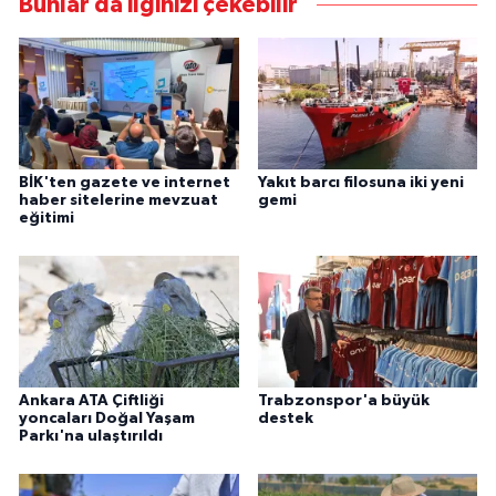
Bunlar da ilginizi çekebilir
BİK'ten gazete ve internet
Yakıt barcı filosuna iki yeni
haber sitelerine mevzuat
gemi
eğitimi
Ankara ATA Çiftliği
Trabzonspor'a büyük
yoncaları Doğal Yaşam
destek
Parkı'na ulaştırıldı