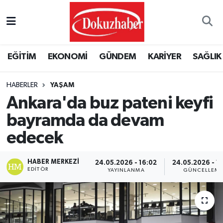
Hava Durumu
EĞİTİM
EKONOMİ
GÜNDEM
KARİYER
SAĞLIK
Trafik Durumu
HABERLER
YAŞAM
Puan Durumu ve Fikstür
Ankara'da buz pateni keyfi
Tüm Manşetler
bayramda da devam
edecek
Son Dakika Haberleri
HABER MERKEZI
24.05.2026 - 16:02
24.05.2026 - 1
Haber Arşivi
EDITÖR
YAYINLANMA
GÜNCELLEM