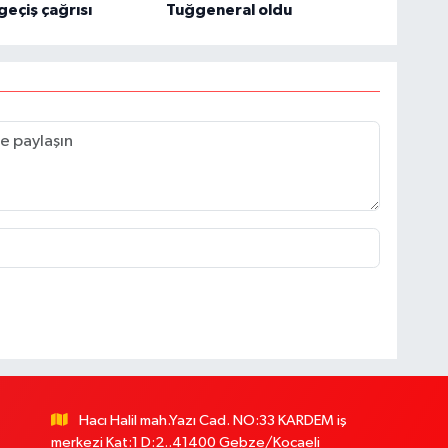
eçiş çağrısı
Tuğgeneral oldu
Hacı Halil mah.Yazı Cad. NO:33 KARDEM iş
merkezi Kat:1 D:2..41400 Gebze/Kocaeli