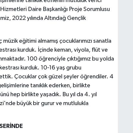
işimlerine tanıklık etmenin mutluluk verici
e Hizmetleri Daire Başkanlığı Proje Sorumlusu
miz, 2022 yılında Altındağ Gençlik
hiç müzik eğitimi almamış çocuklarımızı sanatla
strası kurduk. İçinde keman, viyola, flüt ve
unmaktadır. 100 öğrenciyle çıktığımız bu yolda
rkestrası kurduk. 10-16 yaş grubu
 ettik. Çocuklar çok güzel şeyler öğrendiler. 4
lişimlerine tanıklık ederken, birlikte
ünü hep birlikte yaşadık. Bu yıl da 4. yıl
i'nde büyük bir gurur ve mutlulukla
NSERİNDE