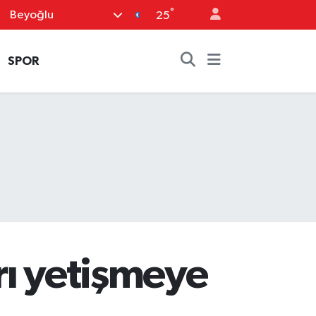
°
Beyoğlu
25
SPOR
rı yetişmeye