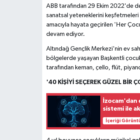
ABB tarafından 29 Ekim 2022'de de
sanatsal yeteneklerini keşfetmeleri 
amacıyla hayata geçirilen 'Her Çoc
devam ediyor.
Altındağ Gençlik Merkezi'nin ev sah
bölgelerde yaşayan Başkentli çocu
tarafından keman, çello, flüt, piyano
'40 KİŞİYİ SEÇEREK GÜZEL BİR
İzocam'dan d
sistemi ile a
İçeriği Görünt