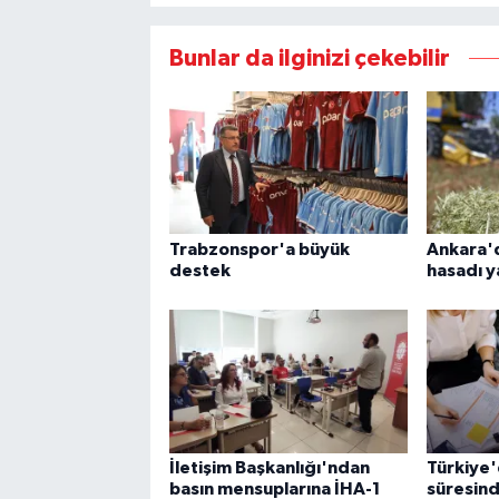
Bunlar da ilginizi çekebilir
Trabzonspor'a büyük
Ankara'd
destek
hasadı y
İletişim Başkanlığı'ndan
Türkiye'
basın mensuplarına İHA-1
süresind