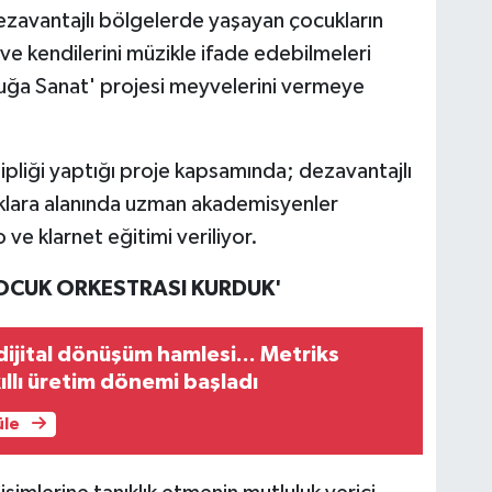
zavantajlı bölgelerde yaşayan çocukların
ve kendilerini müzikle ifade edebilmeleri
uğa Sanat' projesi meyvelerini vermeye
ipliği yaptığı proje kapsamında; dezavantajlı
klara alanında uzman akademisyenler
 ve klarnet eğitimi veriliyor.
 ÇOCUK ORKESTRASI KURDUK'
ijital dönüşüm hamlesi... Metriks
kıllı üretim dönemi başladı
üle