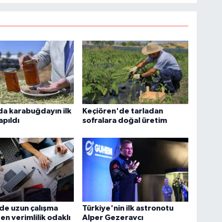
a karabuğdayın ilk
Keçiören'de tarladan
apıldı
sofralara doğal üretim
de uzun çalışma
Türkiye'nin ilk astronotu
en verimlilik odaklı
Alper Gezeravcı