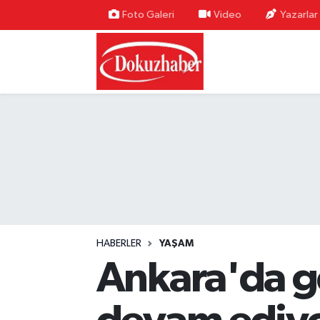
Foto Galeri
Video
Yazarlar
Hava Durumu
Trafik Durumu
Puan Durumu ve Fikstür
Tüm Manşetler
Son Dakika Haberleri
Haber Arşivi
HABERLER
YAŞAM
Ankara'da ge