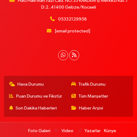
Hacı Halil mah.Yazı Cad. NO:33 KARDEM iş merkezi Kat:1
D:2..41400 Gebze/Kocaeli
05332129958
[email protected]
Hava Durumu
Trafik Durumu
Puan Durumu ve Fikstür
Tüm Manşetler
Son Dakika Haberleri
Haber Arşivi
Foto Galeri
Video
Yazarlar
Künye