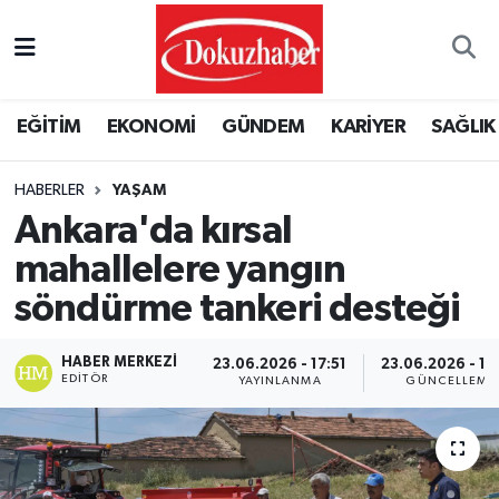
Hava Durumu
EĞİTİM
EKONOMİ
GÜNDEM
KARİYER
SAĞLIK
Trafik Durumu
HABERLER
YAŞAM
Puan Durumu ve Fikstür
Ankara'da kırsal
Tüm Manşetler
mahallelere yangın
söndürme tankeri desteği
Son Dakika Haberleri
HABER MERKEZI
23.06.2026 - 17:51
23.06.2026 - 18
Haber Arşivi
EDITÖR
YAYINLANMA
GÜNCELLEME