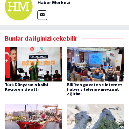
Haber Merkezi
Bunlar da ilginizi çekebilir
Türk Dünyasının kalbi
BİK'ten gazete ve internet
Keçiören'de attı
haber sitelerine mevzuat
eğitimi