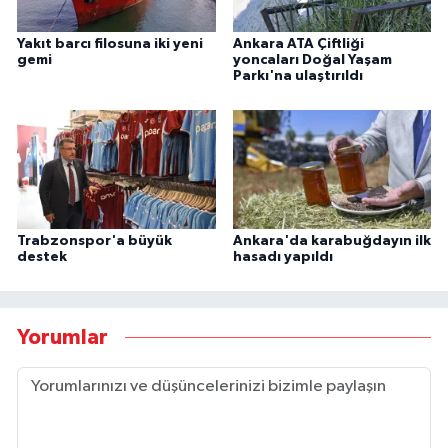
Yakıt barcı filosuna iki yeni
Ankara ATA Çiftliği
gemi
yoncaları Doğal Yaşam
Parkı'na ulaştırıldı
Trabzonspor'a büyük
Ankara'da karabuğdayın ilk
destek
hasadı yapıldı
Yorumlar