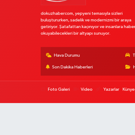
dokuzhabercom, yepyeni temasıyla sizleri
buluştururken, sadelik ve modernizmi bir araya
getiriyor. Şatafattan kaçınıyor ve insanlara habe
okuyabilecekleri bir altyapı sunuyor.
Hava Durumu
T
Son Dakika Haberleri
Foto Galeri
Video
Yazarlar
Künye