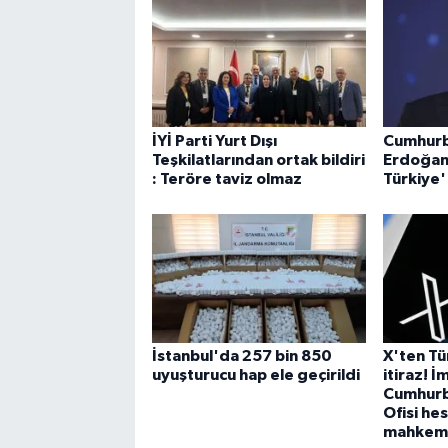
İYİ Parti Yurt Dışı
Cumhurb
Teşkilatlarından ortak bildiri
Erdoğan
: Teröre taviz olmaz
Türkiye'
İstanbul'da 257 bin 850
X'ten Tü
uyuşturucu hap ele geçirildi
itiraz! 
Cumhurba
Ofisi he
mahkeme