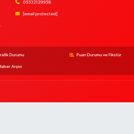
05332129958
[email protected]
r
rafik Durumu
Puan Durumu ve Fikstür
Haber Arşivi