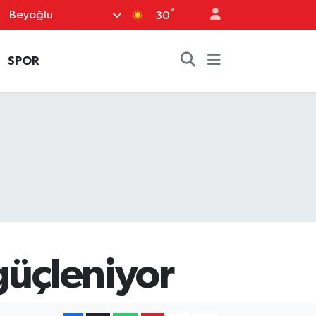
°
Beyoğlu
30
SPOR
güçleniyor