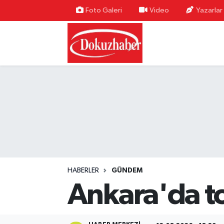
Foto Galeri
Video
Yazarlar
Hava Durumu
Trafik Durumu
Puan Durumu ve Fikstür
Tüm Manşetler
Son Dakika Haberleri
Haber Arşivi
HABERLER
GÜNDEM
Ankara'da to