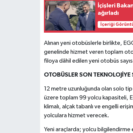
İçişleri Baka
ağırladı
İçeriği Görünt
Alınan yeni otobüslerle birlikte, 
genelinde hizmet veren toplam otob
filoya dâhil edilen yeni otobüs sayıs
OTOBÜSLER SON TEKNOLOJİYE 
12 metre uzunluğunda olan solo ti
üzere toplam 99 yolcu kapasiteli, E
klimalı, alçak tabanlı ve engelli eriş
yolculara hizmet verecek.
Yeni araçlarda; yolcu bilgilendirme e