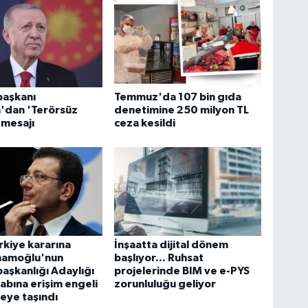
aşkanı
Temmuz'da 107 bin gıda
'dan 'Terörsüz
denetimine 250 milyon TL
 mesajı
ceza kesildi
rkiye kararına
İnşaatta dijital dönem
İmamoğlu'nun
başlıyor... Ruhsat
şkanlığı Adaylığı
projelerinde BIM ve e-PYS
sabına erişim engeli
zorunluluğu geliyor
ye taşındı