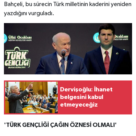
Bahçeli, bu sürecin Türk milletinin kaderini yeniden
yazdığını vurguladı.
Dervişoğlu: İhanet
belgesini kabul
etmeyeceğiz
'TÜRK GENÇLİĞİ ÇAĞIN ÖZNESİ OLMALI'