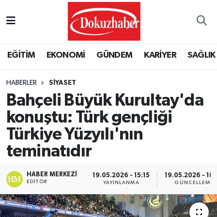
Hava Durumu
EĞİTİM
EKONOMİ
GÜNDEM
KARİYER
SAĞLIK
Trafik Durumu
HABERLER
SİYASET
Puan Durumu ve Fikstür
Bahçeli Büyük Kurultay'da
Tüm Manşetler
konuştu: Türk gençliği
Türkiye Yüzyılı'nın
Son Dakika Haberleri
teminatıdır
Haber Arşivi
HABER MERKEZI
19.05.2026 - 15:15
19.05.2026 - 18:
EDITÖR
YAYINLANMA
GÜNCELLEME