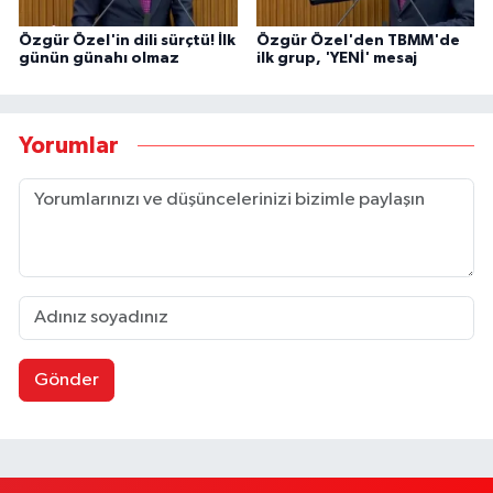
Özgür Özel'in dili sürçtü! İlk
Özgür Özel'den TBMM'de
günün günahı olmaz
ilk grup, 'YENİ' mesaj
Yorumlar
Gönder