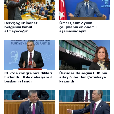
Dervişoğlu: İhanet
Ömer Çelik: 2 yıllık
belgesini kabul
çalışmanın en önemli
etmeyeceğiz
aşamasındayız
CHP'de kongre hazırlıkları
Üsküdar'da seçimi CHP'nin
hızlandı... 8 ile daha yeni il
adayı Sibel Tan Çetinkaya
başkanı atandı
kazandı