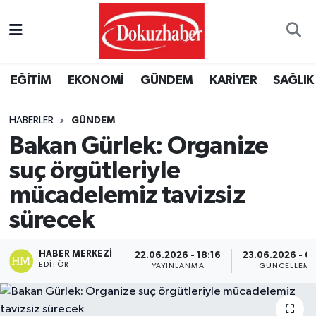
Hava Durumu
EĞİTİM
EKONOMİ
GÜNDEM
KARİYER
SAĞLIK
Trafik Durumu
HABERLER
GÜNDEM
Puan Durumu ve Fikstür
Bakan Gürlek: Organize
Tüm Manşetler
suç örgütleriyle
mücadelemiz tavizsiz
Son Dakika Haberleri
sürecek
Haber Arşivi
HABER MERKEZI
22.06.2026 - 18:16
23.06.2026 - 0
EDITÖR
YAYINLANMA
GÜNCELLEME