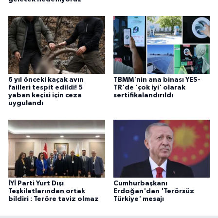
6 yıl önceki kaçak avın
TBMM'nin ana binası YES-
failleri tespit edildi! 5
TR'de 'çok iyi' olarak
yaban keçisi için ceza
sertifikalandırıldı
uygulandı
İYİ Parti Yurt Dışı
Cumhurbaşkanı
Teşkilatlarından ortak
Erdoğan'dan 'Terörsüz
bildiri : Teröre taviz olmaz
Türkiye' mesajı