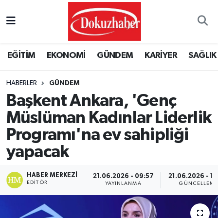
Hava Durumu
EĞİTİM
EKONOMİ
GÜNDEM
KARİYER
SAĞLIK
Trafik Durumu
HABERLER
GÜNDEM
Puan Durumu ve Fikstür
Başkent Ankara, 'Genç
Tüm Manşetler
Müslüman Kadınlar Liderlik
Programı'na ev sahipliği
Son Dakika Haberleri
yapacak
Haber Arşivi
HABER MERKEZI
21.06.2026 - 09:57
21.06.2026 - 1
EDITÖR
YAYINLANMA
GÜNCELLEM