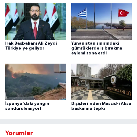
Irak Başbakanı Ali Zeydi
Yunanistan sınırındaki
Türkiye'ye geliyor
gümrüklerde iş bırakma
eylemi sona erdi
İspanya'daki yangın
Dışişleri'nden Mescid-i Aksa
söndürülemiyor!
baskınına tepki
Yorumlar