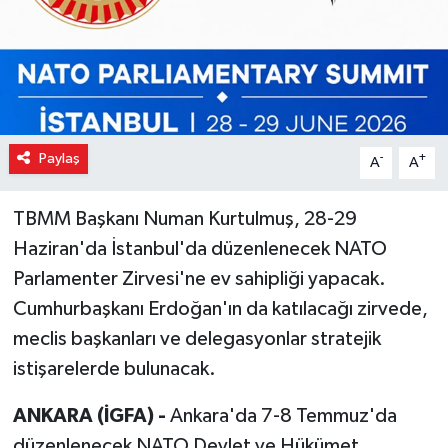
Paylaş
-
+
A
A
TBMM Başkanı Numan Kurtulmuş, 28-29
Haziran'da İstanbul'da düzenlenecek NATO
Parlamenter Zirvesi'ne ev sahipliği yapacak.
Cumhurbaşkanı Erdoğan'ın da katılacağı zirvede,
meclis başkanları ve delegasyonlar stratejik
istişarelerde bulunacak.
ANKARA (İGFA) -
Ankara'da 7-8 Temmuz'da
düzenlenecek NATO Devlet ve Hükümet