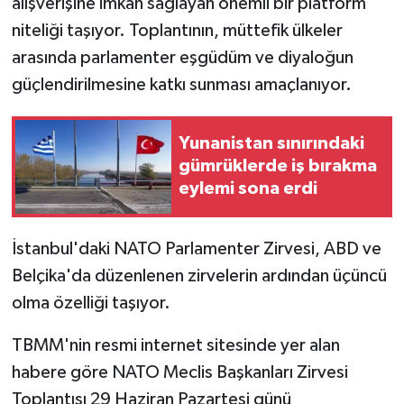
alışverişine imkan sağlayan önemli bir platform
niteliği taşıyor. Toplantının, müttefik ülkeler
arasında parlamenter eşgüdüm ve diyaloğun
güçlendirilmesine katkı sunması amaçlanıyor.
Yunanistan sınırındaki
gümrüklerde iş bırakma
eylemi sona erdi
İstanbul'daki NATO Parlamenter Zirvesi, ABD ve
Belçika'da düzenlenen zirvelerin ardından üçüncü
olma özelliği taşıyor.
TBMM'nin resmi internet sitesinde yer alan
habere göre NATO Meclis Başkanları Zirvesi
Toplantısı 29 Haziran Pazartesi günü