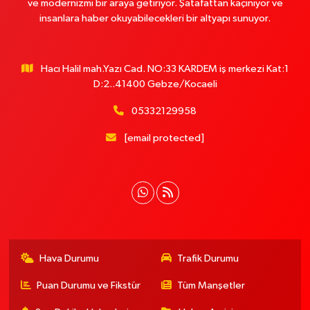
ve modernizmi bir araya getiriyor. Şatafattan kaçınıyor ve
insanlara haber okuyabilecekleri bir altyapı sunuyor.
Hacı Halil mah.Yazı Cad. NO:33 KARDEM iş merkezi Kat:1
D:2..41400 Gebze/Kocaeli
05332129958
[email protected]
Hava Durumu
Trafik Durumu
Puan Durumu ve Fikstür
Tüm Manşetler