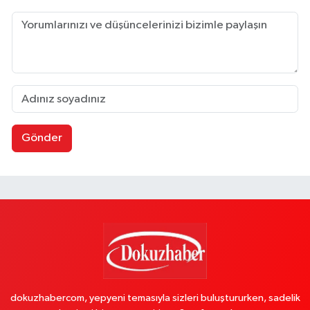
Gönder
dokuzhabercom, yepyeni temasıyla sizleri buluştururken, sadelik