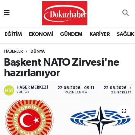
Hava Durumu
EĞİTİM
EKONOMİ
GÜNDEM
KARİYER
SAĞLIK
Trafik Durumu
HABERLER
DÜNYA
Puan Durumu ve Fikstür
Başkent NATO Zirvesi'ne
Tüm Manşetler
hazırlanıyor
Son Dakika Haberleri
HABER MERKEZI
22.06.2026 - 09:11
22.06.2026 - 0
EDITÖR
YAYINLANMA
GÜNCELLEM
Haber Arşivi