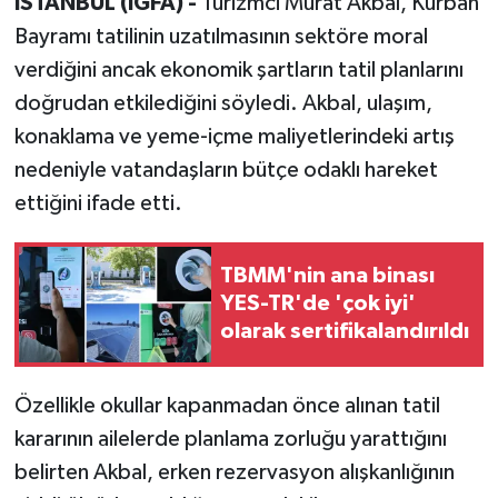
İSTANBUL (İGFA) -
Turizmci Murat Akbal, Kurban
Bayramı tatilinin uzatılmasının sektöre moral
verdiğini ancak ekonomik şartların tatil planlarını
doğrudan etkilediğini söyledi. Akbal, ulaşım,
konaklama ve yeme-içme maliyetlerindeki artış
nedeniyle vatandaşların bütçe odaklı hareket
ettiğini ifade etti.
TBMM'nin ana binası
YES-TR'de 'çok iyi'
olarak sertifikalandırıldı
Özellikle okullar kapanmadan önce alınan tatil
kararının ailelerde planlama zorluğu yarattığını
belirten Akbal, erken rezervasyon alışkanlığının