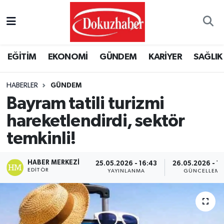
Hava Durumu
EĞİTİM
EKONOMİ
GÜNDEM
KARİYER
SAĞLIK
Trafik Durumu
HABERLER
GÜNDEM
Puan Durumu ve Fikstür
Bayram tatili turizmi
Tüm Manşetler
hareketlendirdi, sektör
temkinli!
Son Dakika Haberleri
HABER MERKEZI
25.05.2026 - 16:43
26.05.2026 - 1
Haber Arşivi
EDITÖR
YAYINLANMA
GÜNCELLEME