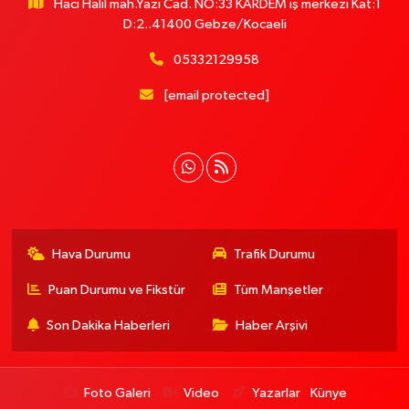
Hacı Halil mah.Yazı Cad. NO:33 KARDEM iş merkezi Kat:1
D:2..41400 Gebze/Kocaeli
05332129958
[email protected]
Hava Durumu
Trafik Durumu
Puan Durumu ve Fikstür
Tüm Manşetler
Son Dakika Haberleri
Haber Arşivi
Foto Galeri
Video
Yazarlar
Künye