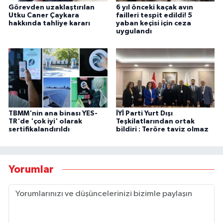
Görevden uzaklaştırılan
6 yıl önceki kaçak avın
Utku Caner Çaykara
failleri tespit edildi! 5
hakkında tahliye kararı
yaban keçisi için ceza
uygulandı
TBMM'nin ana binası YES-
İYİ Parti Yurt Dışı
TR'de 'çok iyi' olarak
Teşkilatlarından ortak
sertifikalandırıldı
bildiri : Teröre taviz olmaz
Yorumlar