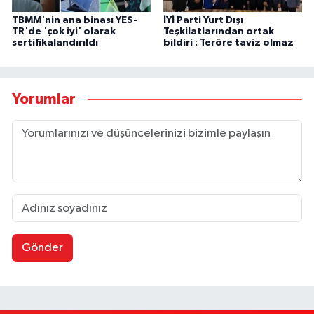
TBMM'nin ana binası YES-
İYİ Parti Yurt Dışı
TR'de 'çok iyi' olarak
Teşkilatlarından ortak
sertifikalandırıldı
bildiri : Teröre taviz olmaz
Yorumlar
Gönder