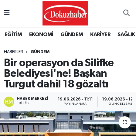
Hava Durumu
EĞİTİM
EKONOMİ
GÜNDEM
KARİYER
SAĞLIK
Trafik Durumu
HABERLER
GÜNDEM
Puan Durumu ve Fikstür
Bir operasyon da Silifke
Tüm Manşetler
Belediyesi'ne! Başkan
Turgut dahil 18 gözaltı
Son Dakika Haberleri
HABER MERKEZI
19.06.2026 - 11:11
19.06.2026 - 12:
Haber Arşivi
EDITÖR
YAYINLANMA
GÜNCELLEME