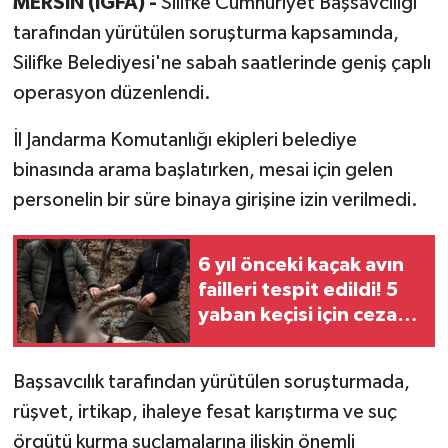
MERSİN (İGFA) -
Silifke Cumhuriyet Başsavcılığı
tarafından yürütülen soruşturma kapsamında,
Silifke Belediyesi'ne sabah saatlerinde geniş çaplı
operasyon düzenlendi.
İl Jandarma Komutanlığı ekipleri belediye
binasında arama başlatırken, mesai için gelen
personelin bir süre binaya girişine izin verilmedi.
6 yıl önceki kaçak avın
failleri tespit edildi! 5
yaban keçisi için ceza
uygulandı
Başsavcılık tarafından yürütülen soruşturmada,
rüşvet, irtikap, ihaleye fesat karıştırma ve suç
örgütü kurma suçlamalarına ilişkin önemli