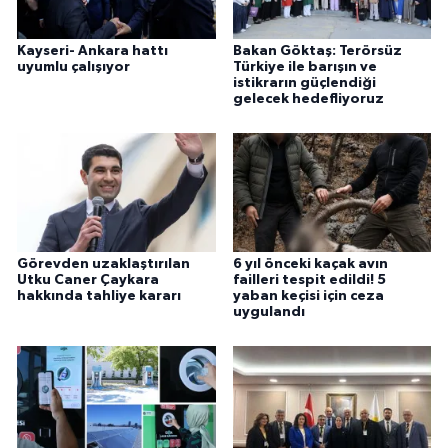
Kayseri- Ankara hattı
Bakan Göktaş: Terörsüz
uyumlu çalışıyor
Türkiye ile barışın ve
istikrarın güçlendiği
gelecek hedefliyoruz
Görevden uzaklaştırılan
6 yıl önceki kaçak avın
Utku Caner Çaykara
failleri tespit edildi! 5
hakkında tahliye kararı
yaban keçisi için ceza
uygulandı