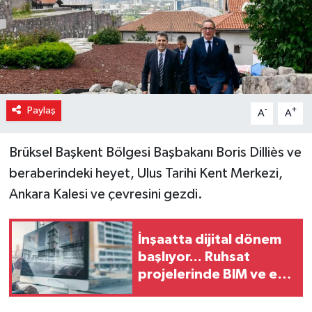
Paylaş
-
+
A
A
Brüksel Başkent Bölgesi Başbakanı Boris Dilliès ve
beraberindeki heyet, Ulus Tarihi Kent Merkezi,
Ankara Kalesi ve çevresini gezdi.
İnşaatta dijital dönem
başlıyor... Ruhsat
projelerinde BIM ve e-
PYS zorunluluğu geliyor