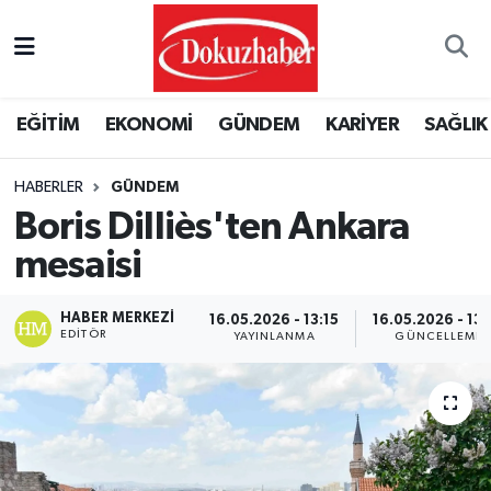
Hava Durumu
EĞİTİM
EKONOMİ
GÜNDEM
KARİYER
SAĞLIK
Trafik Durumu
HABERLER
GÜNDEM
Puan Durumu ve Fikstür
Boris Dilliès'ten Ankara
Tüm Manşetler
mesaisi
Son Dakika Haberleri
HABER MERKEZI
16.05.2026 - 13:15
16.05.2026 - 13:
EDITÖR
YAYINLANMA
GÜNCELLEME
Haber Arşivi