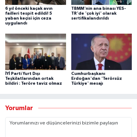
6 yıl önceki kaçak avın
TBMM'nin ana binası YES-
failleri tespit edildi! 5
TR'de 'çok iyi' olarak
yaban keçisi için ceza
sertifikalandırıldı
uygulandı
İYİ Parti Yurt Dışı
Cumhurbaşkanı
Teşkilatlarından ortak
Erdoğan'dan 'Terörsüz
bildiri : Teröre taviz olmaz
Türkiye' mesajı
Yorumlar