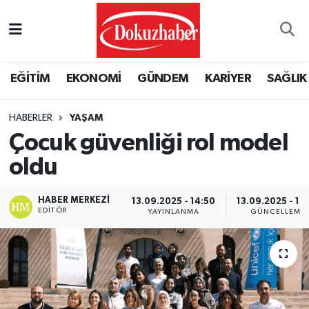
Hava Durumu
EĞİTİM
EKONOMİ
GÜNDEM
KARİYER
SAĞLIK
Trafik Durumu
HABERLER
YAŞAM
Puan Durumu ve Fikstür
Çocuk güvenliği rol model
Tüm Manşetler
oldu
Son Dakika Haberleri
HABER MERKEZI
13.09.2025 - 14:50
13.09.2025 - 17
EDITÖR
YAYINLANMA
GÜNCELLEME
Haber Arşivi