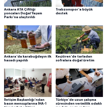
Ankara ATA Çiftliği
Trabzonspor'a büyük
yoncaları Doğal Yaşam
destek
Parkı'na ulaştırıldı
Ankara'da karabuğdayın ilk
Keçiören'de tarladan
hasadı yapıldı
sofralara doğal üretim
İletişim Başkanlığı'ndan
Türkiye'de uzun çalışma
basın mensuplarına İHA-1
süresinden verimlilik odaklı