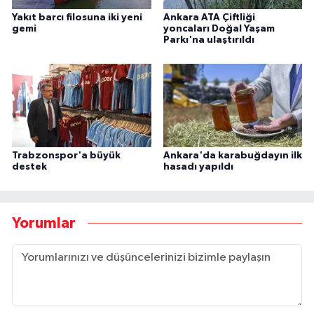
Yakıt barcı filosuna iki yeni
Ankara ATA Çiftliği
gemi
yoncaları Doğal Yaşam
Parkı'na ulaştırıldı
Trabzonspor'a büyük
Ankara'da karabuğdayın ilk
destek
hasadı yapıldı
Yorumlar