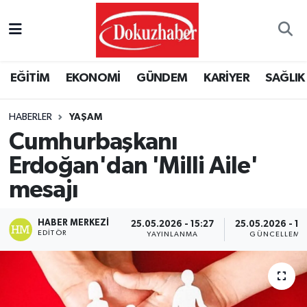
Hava Durumu
EĞİTİM
EKONOMİ
GÜNDEM
KARİYER
SAĞLIK
Trafik Durumu
HABERLER
YAŞAM
Puan Durumu ve Fikstür
Cumhurbaşkanı
Tüm Manşetler
Erdoğan'dan 'Milli Aile'
mesajı
Son Dakika Haberleri
HABER MERKEZI
25.05.2026 - 15:27
25.05.2026 - 19
Haber Arşivi
EDITÖR
YAYINLANMA
GÜNCELLEME