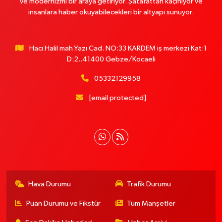
ve modernizmi bir araya getiriyor. Şatafattan kaçınıyor ve
insanlara haber okuyabilecekleri bir altyapı sunuyor.
Hacı Halil mah.Yazı Cad. NO:33 KARDEM iş merkezi Kat:1
D:2..41400 Gebze/Kocaeli
05332129958
[email protected]
Hava Durumu
Trafik Durumu
Puan Durumu ve Fikstür
Tüm Manşetler