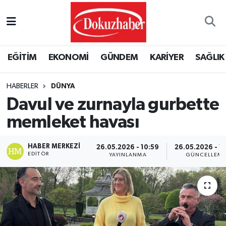
Hava Durumu
EĞİTİM
EKONOMİ
GÜNDEM
KARİYER
SAĞLIK
Trafik Durumu
HABERLER
DÜNYA
Puan Durumu ve Fikstür
Davul ve zurnayla gurbette
Tüm Manşetler
memleket havası
Son Dakika Haberleri
HABER MERKEZI
26.05.2026 - 10:59
26.05.2026 - 1
EDITÖR
YAYINLANMA
GÜNCELLEM
Haber Arşivi