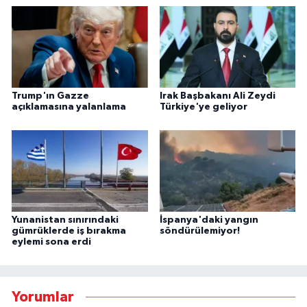
Trump'ın Gazze
Irak Başbakanı Ali Zeydi
açıklamasına yalanlama
Türkiye'ye geliyor
Yunanistan sınırındaki
İspanya'daki yangın
gümrüklerde iş bırakma
söndürülemiyor!
eylemi sona erdi
Yorumlar