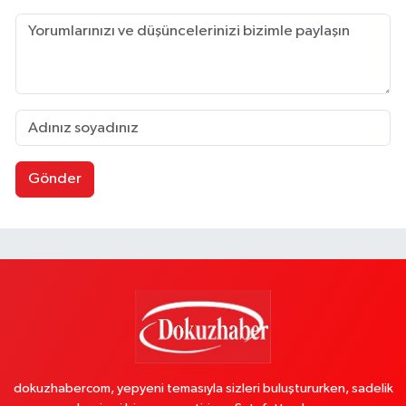
Gönder
dokuzhabercom, yepyeni temasıyla sizleri buluştururken, sadelik