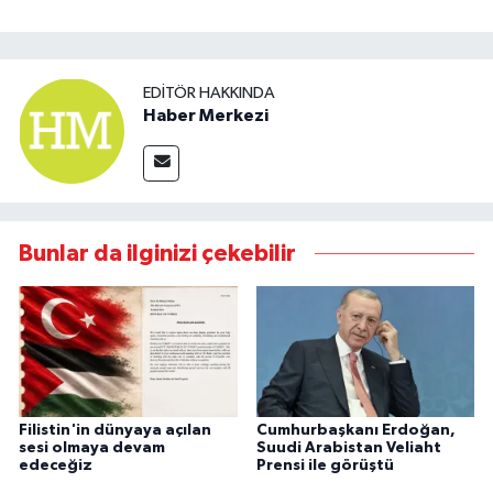
EDITÖR HAKKINDA
Haber Merkezi
Bunlar da ilginizi çekebilir
Filistin'in dünyaya açılan
Cumhurbaşkanı Erdoğan,
sesi olmaya devam
Suudi Arabistan Veliaht
edeceğiz
Prensi ile görüştü