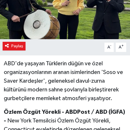
Paylaş
-
+
A
A
ABD'de yaşayan Türklerin düğün ve özel
organizasyonlarının aranan isimlerinden 'Soso ve
Saver Kardeşler', geleneksel davul-zurna
kültürünü modern sahne şovlarıyla birleştirerek
gurbetçilere memleket atmosferi yaşatıyor.
Özlem Özgüt Yörekli - ABDPost / ABD (İGFA)
-
New York Temsilcisi Özlem Özgüt Yörekli,
Connecticut eyaletinde düzenlenen geleneksel