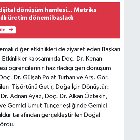
ijital dönüşüm hamlesi... Metriks
kıllı üretim dönemi başladı
üle
emalı diğer etkinlikleri de ziyaret eden Başkan
ldı. Etkinlikler kapsamında Doç. Dr. Kenan
esi öğrencilerinin hazırladığı geri dönüşüm
 Doç. Dr. Gülşah Polat Turhan ve Arş. Gör.
ilen 'Tişörtünü Getir, Doğa İçin Dönüştür:
. Dr. Adnan Ayaz, Doç. Dr. Alkan Öztekin,
ve Gemici Umut Tunçer eşliğinde Gemici
uldur tarafından gerçekleştirilen Doğal
gördü.