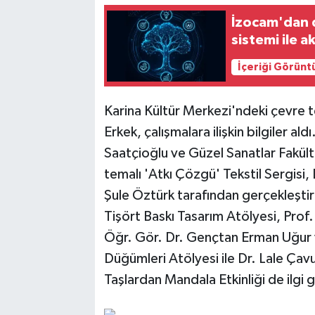
İzocam'dan d
sistemi ile a
İçeriği Görünt
Karina Kültür Merkezi'ndeki çevre t
Erkek, çalışmalara ilişkin bilgiler a
Saatçioğlu ve Güzel Sanatlar Fakült
temalı 'Atkı Çözgü' Tekstil Sergisi,
Şule Öztürk tarafından gerçekleştir
Tişört Baskı Tasarım Atölyesi, Prof
Öğr. Gör. Dr. Gençtan Erman Uğur 
Düğümleri Atölyesi ile Dr. Lale Çav
Taşlardan Mandala Etkinliği de ilgi 