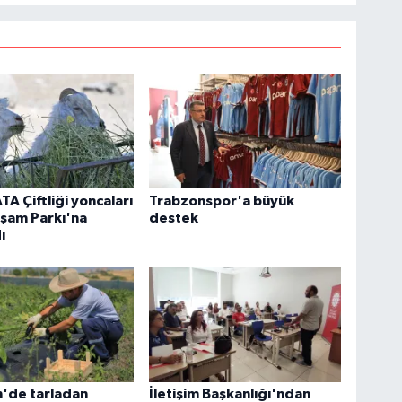
TA Çiftliği yoncaları
Trabzonspor'a büyük
şam Parkı'na
destek
ı
n'de tarladan
İletişim Başkanlığı'ndan