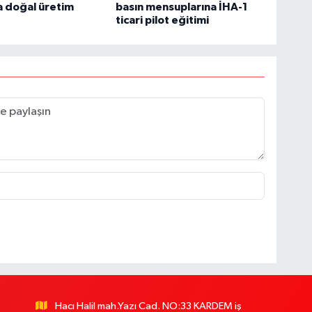
a doğal üretim
basın mensuplarına İHA-1
ticari pilot eğitimi
Hacı Halil mah.Yazı Cad. NO:33 KARDEM iş