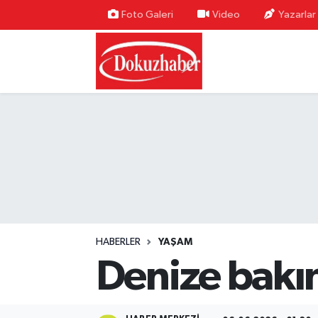
Foto Galeri
Video
Yazarlar
Hava Durumu
Trafik Durumu
Puan Durumu ve Fikstür
Tüm Manşetler
Son Dakika Haberleri
Haber Arşivi
HABERLER
YAŞAM
Denize bakın