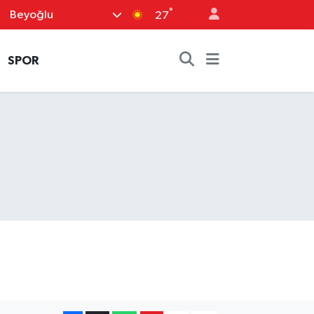
°
Beyoğlu
27
SPOR