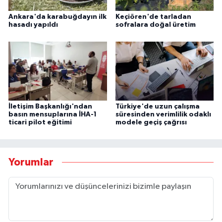
Ankara'da karabuğdayın ilk
Keçiören'de tarladan
hasadı yapıldı
sofralara doğal üretim
İletişim Başkanlığı'ndan
Türkiye'de uzun çalışma
basın mensuplarına İHA-1
süresinden verimlilik odaklı
ticari pilot eğitimi
modele geçiş çağrısı
Yorumlar