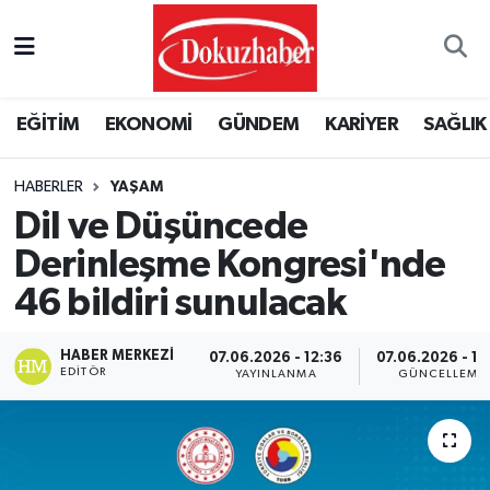
Hava Durumu
EĞİTİM
EKONOMİ
GÜNDEM
KARİYER
SAĞLIK
Trafik Durumu
HABERLER
YAŞAM
Puan Durumu ve Fikstür
Dil ve Düşüncede
Tüm Manşetler
Derinleşme Kongresi'nde
46 bildiri sunulacak
Son Dakika Haberleri
HABER MERKEZI
07.06.2026 - 12:36
07.06.2026 - 13
Haber Arşivi
EDITÖR
YAYINLANMA
GÜNCELLEME