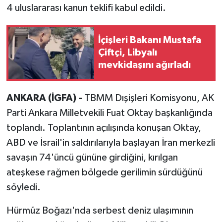
4 uluslararası kanun teklifi kabul edildi.
İçişleri Bakanı Mustafa
Çiftçi, Libyalı
mevkidaşını ağırladı
ANKARA (İGFA) -
TBMM Dışişleri Komisyonu, AK
Parti Ankara Milletvekili Fuat Oktay başkanlığında
toplandı. Toplantının açılışında konuşan Oktay,
ABD ve İsrail'in saldırılarıyla başlayan İran merkezli
savaşın 74'üncü gününe girdiğini, kırılgan
ateşkese rağmen bölgede gerilimin sürdüğünü
söyledi.
Hürmüz Boğazı'nda serbest deniz ulaşımının