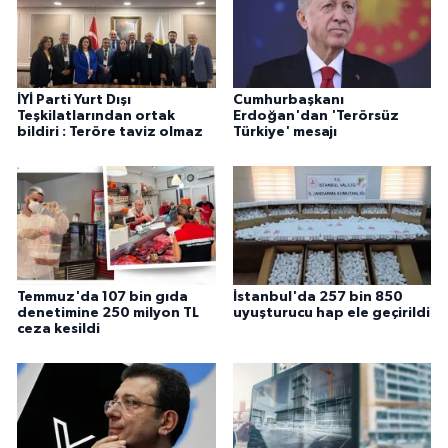
İYİ Parti Yurt Dışı
Cumhurbaşkanı
Teşkilatlarından ortak
Erdoğan'dan 'Terörsüz
bildiri : Teröre taviz olmaz
Türkiye' mesajı
Temmuz'da 107 bin gıda
İstanbul'da 257 bin 850
denetimine 250 milyon TL
uyuşturucu hap ele geçirildi
ceza kesildi