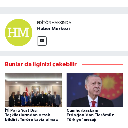
EDITÖR HAKKINDA
Haber Merkezi
Bunlar da ilginizi çekebilir
İYİ Parti Yurt Dışı
Cumhurbaşkanı
Teşkilatlarından ortak
Erdoğan'dan 'Terörsüz
bildiri : Teröre taviz olmaz
Türkiye' mesajı