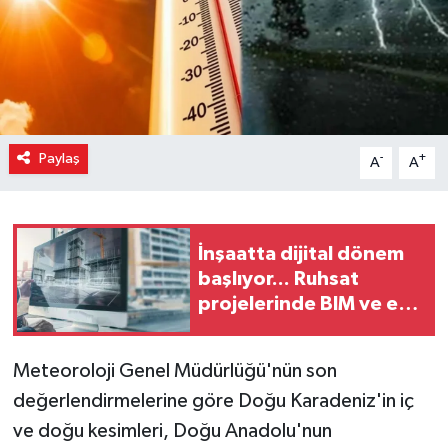
Paylaş
-
+
A
A
İnşaatta dijital dönem
başlıyor... Ruhsat
projelerinde BIM ve e-
PYS zorunluluğu geliyor
Meteoroloji Genel Müdürlüğü'nün son
değerlendirmelerine göre Doğu Karadeniz'in iç
ve doğu kesimleri, Doğu Anadolu'nun