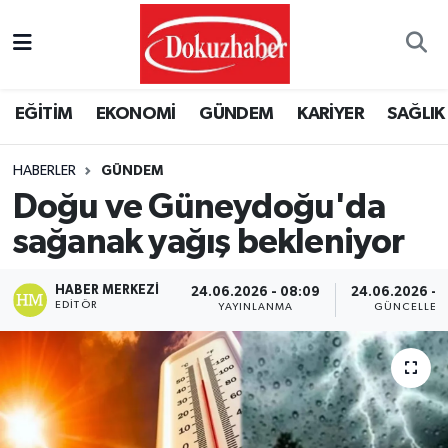
Hava Durumu
EĞİTİM
EKONOMİ
GÜNDEM
KARİYER
SAĞLIK
Trafik Durumu
HABERLER
GÜNDEM
Puan Durumu ve Fikstür
Doğu ve Güneydoğu'da
Tüm Manşetler
sağanak yağış bekleniyor
Son Dakika Haberleri
HABER MERKEZI
24.06.2026 - 08:09
24.06.2026 - 
EDITÖR
YAYINLANMA
GÜNCELLEM
Haber Arşivi