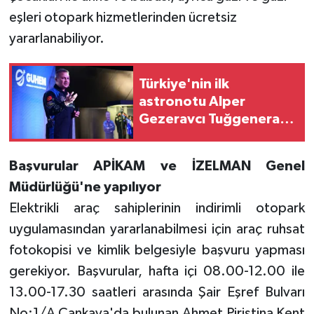
eşleri otopark hizmetlerinden ücretsiz
yararlanabiliyor.
Türkiye'nin ilk
astronotu Alper
Gezeravcı Tuğgeneral
oldu
Başvurular APİKAM ve İZELMAN Genel
Müdürlüğü'ne yapılıyor
Elektrikli araç sahiplerinin indirimli otopark
uygulamasından yararlanabilmesi için araç ruhsat
fotokopisi ve kimlik belgesiyle başvuru yapması
gerekiyor. Başvurular, hafta içi 08.00-12.00 ile
13.00-17.30 saatleri arasında Şair Eşref Bulvarı
No:1/A Çankaya'da bulunan Ahmet Piriştina Kent