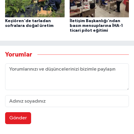
Keçiören'de tarladan
İletişim Başkanlığı'ndan
sofralara doğal üretim
basın mensuplarına İHA-1
ticari pilot eğitimi
Yorumlar
Gönder