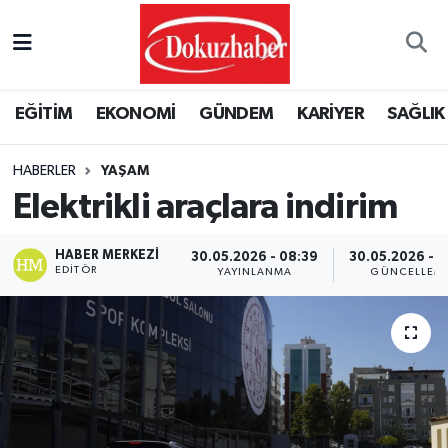
Hava Durumu
EĞİTİM
EKONOMİ
GÜNDEM
KARİYER
SAĞLIK
Trafik Durumu
HABERLER
YAŞAM
Puan Durumu ve Fikstür
Elektrikli araçlara indirim
Tüm Manşetler
HABER MERKEZI
30.05.2026 - 08:39
30.05.2026 - 1
EDITÖR
YAYINLANMA
GÜNCELLEM
Son Dakika Haberleri
Haber Arşivi