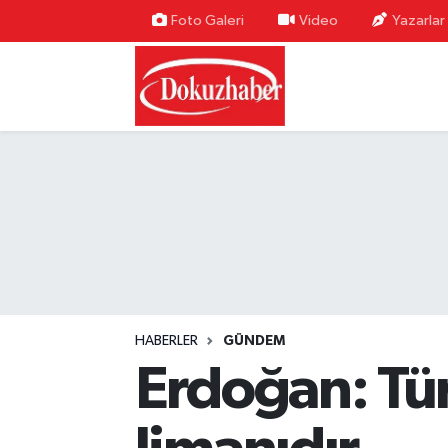
Foto Galeri
Video
Yazarlar
Hava Durumu
Trafik Durumu
Puan Durumu ve Fikstür
Tüm Manşetler
Son Dakika Haberleri
Haber Arşivi
HABERLER
GÜNDEM
Erdoğan: Tür