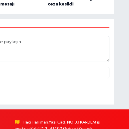
 mesajı
ceza kesildi
Hacı Halil mah.Yazı Cad. NO:33 KARDEM iş
merkezi Kat:1 D:2..41400 Gebze/Kocaeli