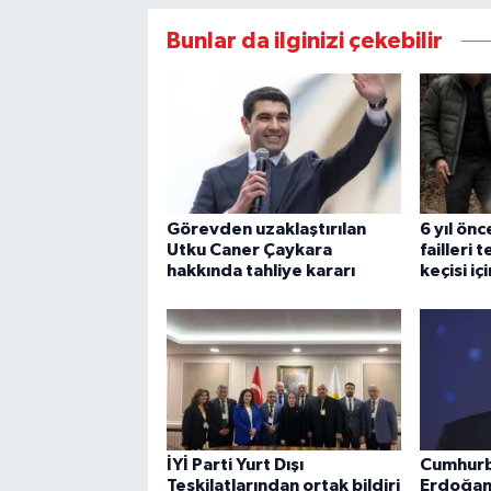
Bunlar da ilginizi çekebilir
Görevden uzaklaştırılan
6 yıl önc
Utku Caner Çaykara
failleri 
hakkında tahliye kararı
keçisi i
İYİ Parti Yurt Dışı
Cumhurb
Teşkilatlarından ortak bildiri
Erdoğan