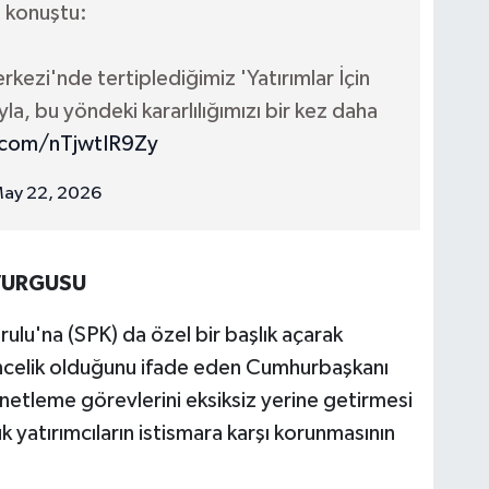
 konuştu:
rkezi'nde tertiplediğimiz 'Yatırımlar İçin
a, bu yöndeki kararlılığımızı bir kez daha
r.com/nTjwtIR9Zy
ay 22, 2026
 VURGUSU
lu'na (SPK) da özel bir başlık açarak
öncelik olduğunu ifade eden Cumhurbaşkanı
tleme görevlerini eksiksiz yerine getirmesi
ük yatırımcıların istismara karşı korunmasının