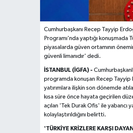
Cumhurbaşkanı Recep Tayyip Erdoğa
Programı'nda yaptığı konuşmada Tür
piyasalarda güven ortamının önemin
güvenli limanıdır' dedi.
İSTANBUL (İGFA) -
Cumhurbaşkanlı
programda konuşan Recep Tayyip Er
yatırımlara ilişkin son dönemde atı
kısa süre önce hayata geçirilen dü
açılan 'Tek Durak Ofis' ile yabancı ya
kolaylaştırıldığını belirtti.
'TÜRKİYE KRİZLERE KARŞI DAYANI