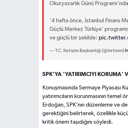
Okuryazarlık Günü Programı'nda
'4 hafta önce, İstanbul Finans Me
Güçlü Merkez Türkiye' programıyl
ve güçlü bir şekilde:
pic.twitte
— T.C. İletişim Başkanlığı (@iletisim)
M
SPK'YA 'YATIRIMCIYI KORUMA'
Konuşmasında Sermaye Piyasası Kuru
yatırımcıların korunmasının temel 
Erdoğan, SPK'nın düzenleme ve dene
gerektiğini belirterek, özellikle küç
kritik önem taşıdığını söyledi.