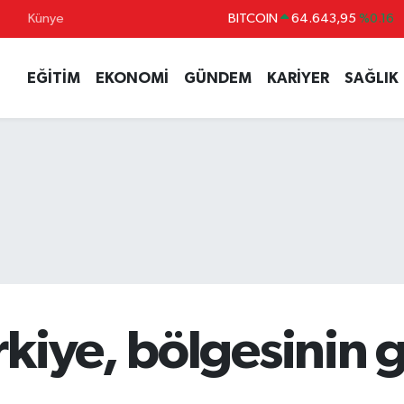
Künye
DOLAR
47,6704
%0
EURO
55,0406
%-0.08
EĞİTİM
EKONOMİ
GÜNDEM
KARİYER
SAĞLIK
STERLİN
64,2143
%0
GRAM ALTIN
6500.87
%0.12
BİST100
13.799
%70
kiye, bölgesinin 