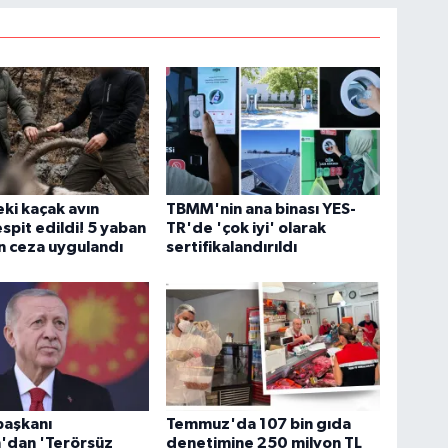
eki kaçak avın
TBMM'nin ana binası YES-
tespit edildi! 5 yaban
TR'de 'çok iyi' olarak
çin ceza uygulandı
sertifikalandırıldı
aşkanı
Temmuz'da 107 bin gıda
'dan 'Terörsüz
denetimine 250 milyon TL