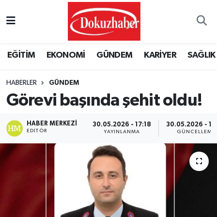
Hava Durumu
EĞİTİM
EKONOMİ
GÜNDEM
KARİYER
SAĞLIK
Trafik Durumu
HABERLER
GÜNDEM
Puan Durumu ve Fikstür
Görevi başında şehit oldu!
Tüm Manşetler
HABER MERKEZI
30.05.2026 - 17:18
30.05.2026 - 18
EDITÖR
YAYINLANMA
GÜNCELLEME
Son Dakika Haberleri
Haber Arşivi