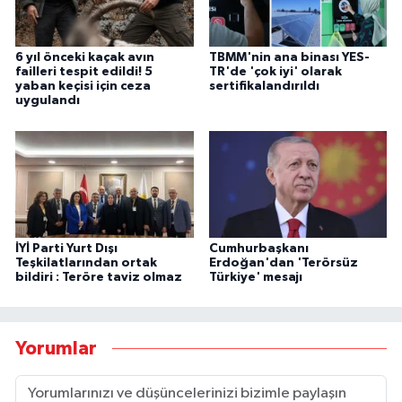
6 yıl önceki kaçak avın
TBMM'nin ana binası YES-
failleri tespit edildi! 5
TR'de 'çok iyi' olarak
yaban keçisi için ceza
sertifikalandırıldı
uygulandı
İYİ Parti Yurt Dışı
Cumhurbaşkanı
Teşkilatlarından ortak
Erdoğan'dan 'Terörsüz
bildiri : Teröre taviz olmaz
Türkiye' mesajı
Yorumlar