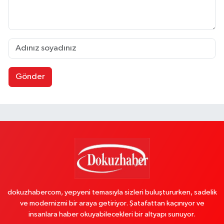
Gönder
dokuzhabercom, yepyeni temasıyla sizleri buluştururken, sadelik
ve modernizmi bir araya getiriyor. Şatafattan kaçınıyor ve
insanlara haber okuyabilecekleri bir altyapı sunuyor.