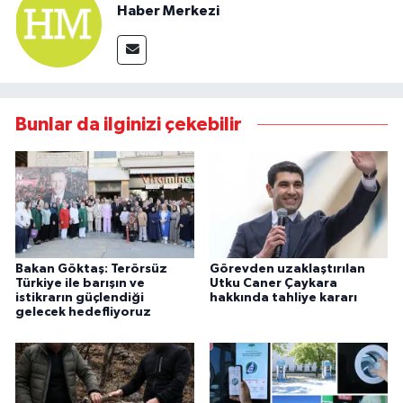
Haber Merkezi
Bunlar da ilginizi çekebilir
Bakan Göktaş: Terörsüz
Görevden uzaklaştırılan
Türkiye ile barışın ve
Utku Caner Çaykara
istikrarın güçlendiği
hakkında tahliye kararı
gelecek hedefliyoruz