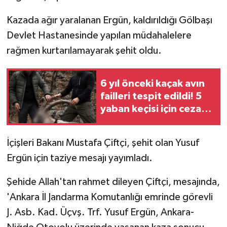
Kazada ağır yaralanan Ergün, kaldırıldığı Gölbaşı
Devlet Hastanesinde yapılan müdahalelere
rağmen kurtarılamayarak şehit oldu.
6 yıl önceki kaçak avın
failleri tespit edildi! 5
yaban keçisi için ceza
uygulandı
İçişleri Bakanı Mustafa Çiftçi, şehit olan Yusuf
Ergün için taziye mesajı yayımladı.
Şehide Allah'tan rahmet dileyen Çiftçi, mesajında,
'Ankara İl Jandarma Komutanlığı emrinde görevli
J. Asb. Kad. Üçvş. Trf. Yusuf Ergün, Ankara-