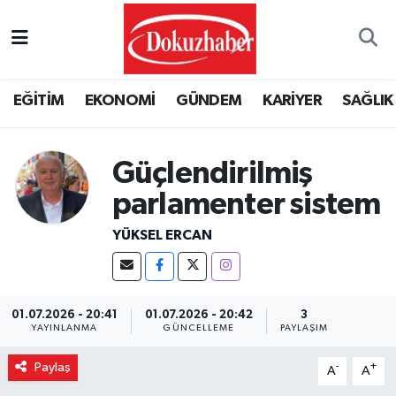
Hava Durumu
EĞİTİM
EKONOMİ
GÜNDEM
KARİYER
SAĞLIK
Trafik Durumu
Puan Durumu ve Fikstür
Güçlendirilmiş
parlamenter sistem
Tüm Manşetler
YÜKSEL ERCAN
Son Dakika Haberleri
Haber Arşivi
01.07.2026 - 20:41
01.07.2026 - 20:42
3
YAYINLANMA
GÜNCELLEME
PAYLAŞIM
Paylaş
-
+
A
A