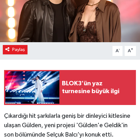
Paylaş
-
+
A
A
BLOK3'ün yaz
turnesine büyük ilgi
Çıkardığı hit şarkılarla geniş bir dinleyici kitlesine
ulaşan Gülden, yeni projesi 'Gülden'e Geldik'in
son bölümünde Selçuk Balcı'yı konuk etti.