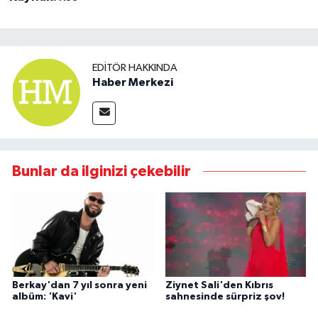
EDITÖR HAKKINDA
Haber Merkezi
Bunlar da ilginizi çekebilir
Berkay'dan 7 yıl sonra yeni
Ziynet Sali'den Kıbrıs
albüm: 'Kavi'
sahnesinde sürpriz şov!