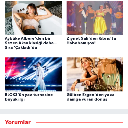
Aybüke Albere'den bir
Ziynet Sali'den Kıbrıs'ta
Sezen Aksu klasiği daha...
Hababam şov!
Sıra 'Çakkıdı'da
BLOK3'ün yaz turnesine
Gülben Ergen'den yaza
büyük ilgi
damga vuran dönüş
Yorumlar