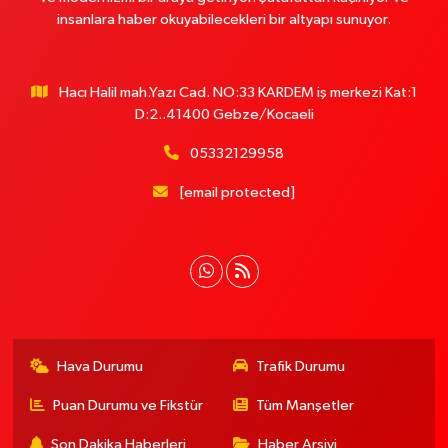
insanlara haber okuyabilecekleri bir altyapı sunuyor.
Hacı Halil mah.Yazı Cad. NO:33 KARDEM iş merkezi Kat:1
D:2..41400 Gebze/Kocaeli
05332129958
[email protected]
Hava Durumu
Trafik Durumu
Puan Durumu ve Fikstür
Tüm Manşetler
Son Dakika Haberleri
Haber Arşivi