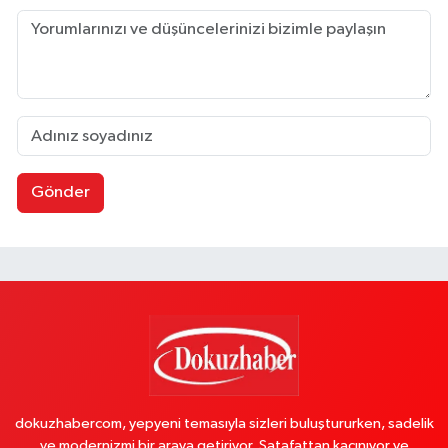
Gönder
dokuzhabercom, yepyeni temasıyla sizleri buluştururken, sadelik
ve modernizmi bir araya getiriyor. Şatafattan kaçınıyor ve