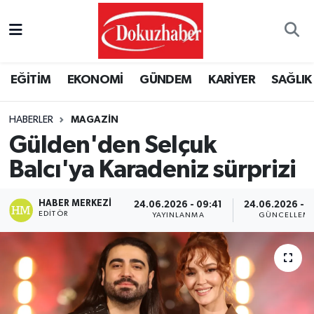
Hava Durumu
EĞİTİM
EKONOMİ
GÜNDEM
KARİYER
SAĞLIK
Trafik Durumu
HABERLER
MAGAZIN
Puan Durumu ve Fikstür
Gülden'den Selçuk
Tüm Manşetler
Balcı'ya Karadeniz sürprizi
Son Dakika Haberleri
HABER MERKEZI
24.06.2026 - 09:41
24.06.2026 - 1
EDITÖR
YAYINLANMA
GÜNCELLEM
Haber Arşivi