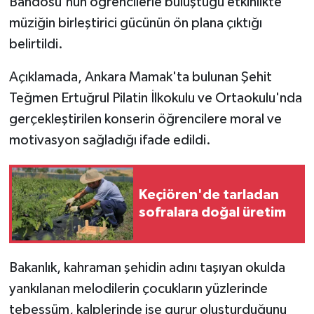
Bandosu'nun öğrencilerle buluştuğu etkinlikte
müziğin birleştirici gücünün ön plana çıktığı
belirtildi.
Açıklamada, Ankara Mamak'ta bulunan Şehit
Teğmen Ertuğrul Pilatin İlkokulu ve Ortaokulu'nda
gerçekleştirilen konserin öğrencilere moral ve
motivasyon sağladığı ifade edildi.
Keçiören'de tarladan
sofralara doğal üretim
Bakanlık, kahraman şehidin adını taşıyan okulda
yankılanan melodilerin çocukların yüzlerinde
tebessüm, kalplerinde ise gurur oluşturduğunu