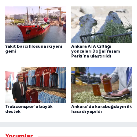
Yakıt barcı filosuna iki yeni
Ankara ATA Çiftliği
gemi
yoncaları Doğal Yaşam
Parkı'na ulaştırıldı
Trabzonspor'a büyük
Ankara'da karabuğdayın ilk
destek
hasadı yapıldı
Yorumlar