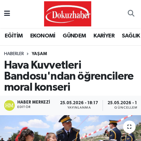
Hava Durumu
EĞİTİM
EKONOMİ
GÜNDEM
KARİYER
SAĞLIK
Trafik Durumu
HABERLER
YAŞAM
Puan Durumu ve Fikstür
Hava Kuvvetleri
Tüm Manşetler
Bandosu'ndan öğrencilere
moral konseri
Son Dakika Haberleri
HABER MERKEZI
25.05.2026 - 18:17
25.05.2026 - 19
Haber Arşivi
EDITÖR
YAYINLANMA
GÜNCELLEME