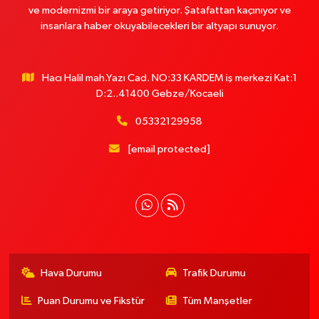
ve modernizmi bir araya getiriyor. Şatafattan kaçınıyor ve
insanlara haber okuyabilecekleri bir altyapı sunuyor.
Hacı Halil mah.Yazı Cad. NO:33 KARDEM iş merkezi Kat:1
D:2..41400 Gebze/Kocaeli
05332129958
[email protected]
Hava Durumu
Trafik Durumu
Puan Durumu ve Fikstür
Tüm Manşetler