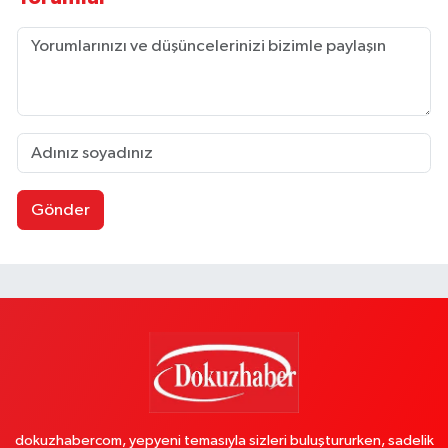
Gönder
dokuzhabercom, yepyeni temasıyla sizleri buluştururken, sadelik