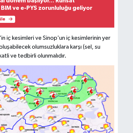
tal dönem başlıyor... Ruhsat
 BIM ve e-PYS zorunluluğu geliyor
üle
n iç kesimleri ve Sinop'un iç kesimlerinin yer
luşabilecek olumsuzluklara karşı (sel, su
atli ve tedbirli olunmalıdır.