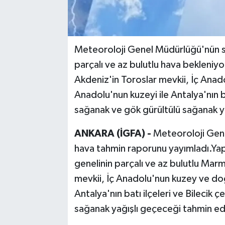
Meteoroloji Genel Müdürlüğü'nün s
parçalı ve az bulutlu hava bekleni
Akdeniz'in Toroslar mevkii, İç Ana
Anadolu'nun kuzeyi ile Antalya'nın bat
sağanak ve gök gürültülü sağanak y
ANKARA (İGFA) -
Meteoroloji Genel
hava tahmin raporunu yayımladı.Yap
genelinin parçalı ve az bulutlu Mar
mevkii, İç Anadolu'nun kuzey ve do
Antalya'nın batı ilçeleri ve Bilecik ç
sağanak yağışlı geçeceği tahmin edi