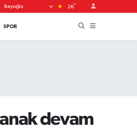
°
Beyoğlu
26
SPOR
sağanak devam