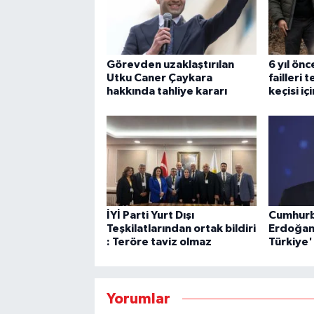
Görevden uzaklaştırılan
6 yıl önc
Utku Caner Çaykara
failleri 
hakkında tahliye kararı
keçisi i
İYİ Parti Yurt Dışı
Cumhurb
Teşkilatlarından ortak bildiri
Erdoğan
: Teröre taviz olmaz
Türkiye'
Yorumlar