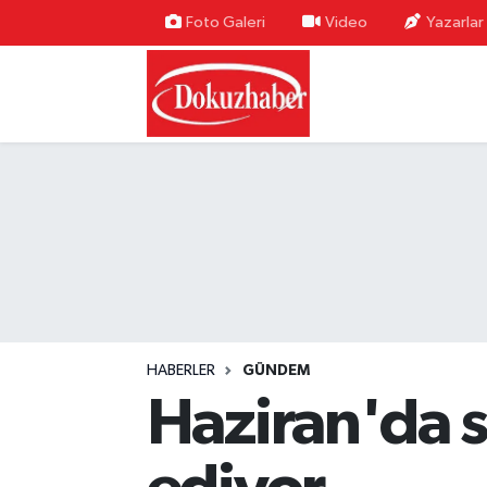
Foto Galeri
Video
Yazarlar
Hava Durumu
Trafik Durumu
Puan Durumu ve Fikstür
Tüm Manşetler
Son Dakika Haberleri
Haber Arşivi
HABERLER
GÜNDEM
Haziran'da s