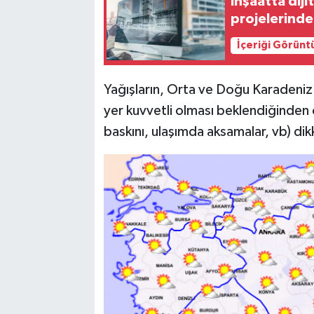
İnşaatta diji
projelerinde
İçeriği Görünt
Yağışların, Orta ve Doğu Karadeniz'i
yer kuvvetli olması beklendiğinden o
baskını, ulaşımda aksamalar, vb) dikk