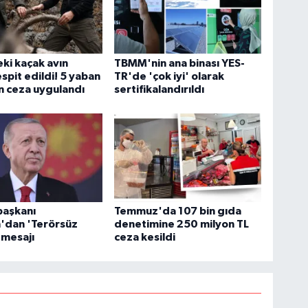
eki kaçak avın
TBMM'nin ana binası YES-
tespit edildi! 5 yaban
TR'de 'çok iyi' olarak
çin ceza uygulandı
sertifikalandırıldı
aşkanı
Temmuz'da 107 bin gıda
'dan 'Terörsüz
denetimine 250 milyon TL
 mesajı
ceza kesildi