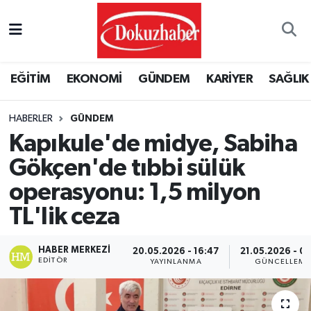
Hava Durumu
EĞİTİM
EKONOMİ
GÜNDEM
KARİYER
SAĞLIK
Trafik Durumu
HABERLER
GÜNDEM
Puan Durumu ve Fikstür
Kapıkule'de midye, Sabiha
Tüm Manşetler
Gökçen'de tıbbi sülük
operasyonu: 1,5 milyon
Son Dakika Haberleri
TL'lik ceza
Haber Arşivi
HABER MERKEZI
20.05.2026 - 16:47
21.05.2026 - 08
EDITÖR
YAYINLANMA
GÜNCELLEME