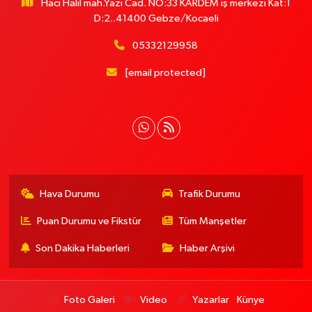
Hacı Halil mah.Yazı Cad. NO:33 KARDEM iş merkezi Kat:1
D:2..41400 Gebze/Kocaeli
05332129958
[email protected]
Hava Durumu
Trafik Durumu
Puan Durumu ve Fikstür
Tüm Manşetler
Son Dakika Haberleri
Haber Arşivi
Foto Galeri
Video
Yazarlar
Künye