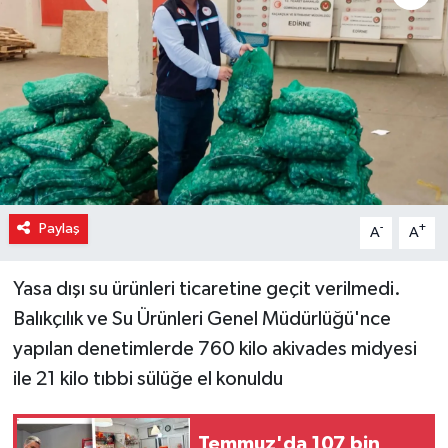
Paylaş
-
+
A
A
Yasa dışı su ürünleri ticaretine geçit verilmedi.
Balıkçılık ve Su Ürünleri Genel Müdürlüğü'nce
yapılan denetimlerde 760 kilo akivades midyesi
ile 21 kilo tıbbi sülüğe el konuldu
Temmuz'da 107 bin