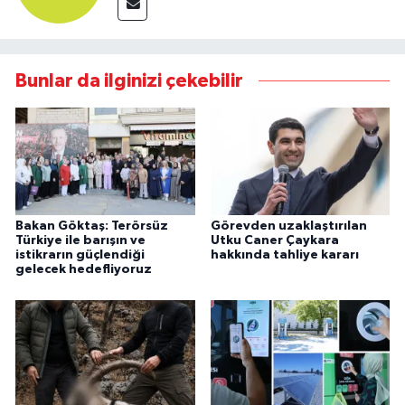
Bunlar da ilginizi çekebilir
Bakan Göktaş: Terörsüz
Görevden uzaklaştırılan
Türkiye ile barışın ve
Utku Caner Çaykara
istikrarın güçlendiği
hakkında tahliye kararı
gelecek hedefliyoruz