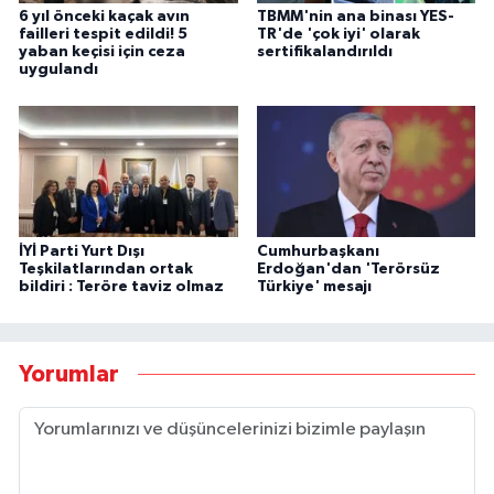
6 yıl önceki kaçak avın
TBMM'nin ana binası YES-
failleri tespit edildi! 5
TR'de 'çok iyi' olarak
yaban keçisi için ceza
sertifikalandırıldı
uygulandı
İYİ Parti Yurt Dışı
Cumhurbaşkanı
Teşkilatlarından ortak
Erdoğan'dan 'Terörsüz
bildiri : Teröre taviz olmaz
Türkiye' mesajı
Yorumlar