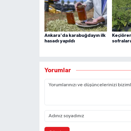
Ankara'da karabuğdayın ilk
Keçiöre
hasadı yapıldı
sofralar
Yorumlar