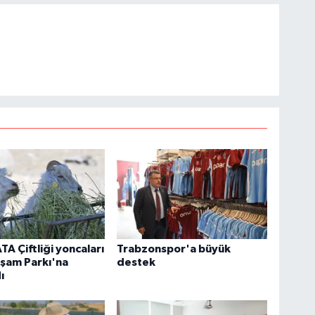
TA Çiftliği yoncaları
Trabzonspor'a büyük
şam Parkı'na
destek
ı