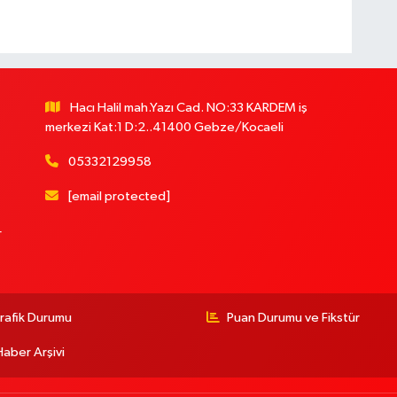
Hacı Halil mah.Yazı Cad. NO:33 KARDEM iş
merkezi Kat:1 D:2..41400 Gebze/Kocaeli
05332129958
[email protected]
r
rafik Durumu
Puan Durumu ve Fikstür
Haber Arşivi