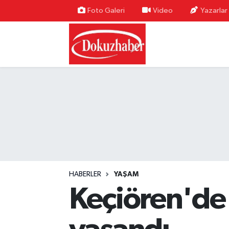
Foto Galeri
Video
Yazarlar
Hava Durumu
Trafik Durumu
Puan Durumu ve Fikstür
Tüm Manşetler
Son Dakika Haberleri
Haber Arşivi
HABERLER
YAŞAM
Keçiören'de