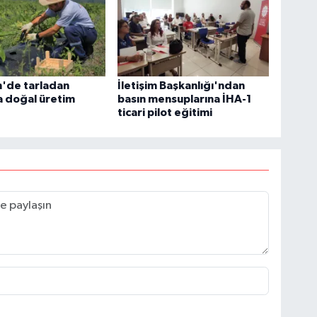
n'de tarladan
İletişim Başkanlığı'ndan
a doğal üretim
basın mensuplarına İHA-1
ticari pilot eğitimi