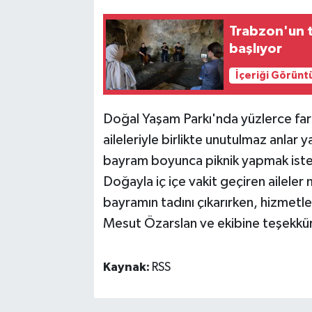
Trabzon'un t
başlıyor
İçeriği Görünt
Doğal Yaşam Parkı'nda yüzlerce fark
aileleriyle birlikte unutulmaz anlar 
bayram boyunca piknik yapmak istey
Doğayla iç içe vakit geçiren aileler 
bayramın tadını çıkarırken, hizmetl
Mesut Özarslan ve ekibine teşekkür 
Kaynak:
RSS