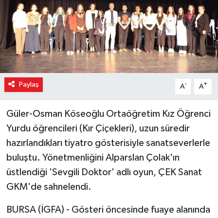
Paylaş
-
+
A
A
Güler-Osman Köseoğlu Ortaöğretim Kız Öğrenci
Yurdu öğrencileri (Kır Çiçekleri), uzun süredir
hazırlandıkları tiyatro gösterisiyle sanatseverlerle
buluştu. Yönetmenliğini Alparslan Çolak'ın
üstlendiği 'Sevgili Doktor' adlı oyun, ÇEK Sanat
GKM'de sahnelendi.
BURSA (İGFA) - Gösteri öncesinde fuaye alanında