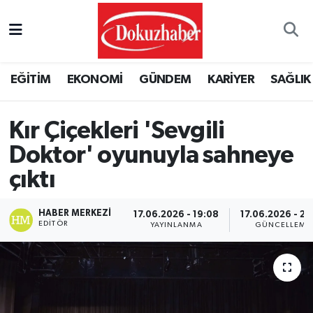
Hava Durumu
EĞİTİM
EKONOMİ
GÜNDEM
KARİYER
SAĞLIK
Trafik Durumu
Puan Durumu ve Fikstür
Kır Çiçekleri 'Sevgili
Doktor' oyunuyla sahneye
Tüm Manşetler
çıktı
Son Dakika Haberleri
HABER MERKEZI
17.06.2026 - 19:08
17.06.2026 - 22
EDITÖR
YAYINLANMA
GÜNCELLEME
Haber Arşivi