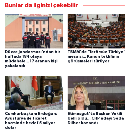
Bunlar da ilginizi çekebilir
Düzce Jandarması'ndan bir
TBMM'de 'Terörsüz Türkiye'
haftada 184 olaya
mesaisi... Kanun teklifinin
müdahale... 17 aranan kişi
görüşmeleri sürüyor
yakalandı
Cumhurbaşkanı Erdoğan:
Etimesgut'ta Başkan Vekili
Avusturya ile ticaret
belli oldu... CHP adayı Seda
hacminde hedef 5 milyar
Dilber kazandı
dolar