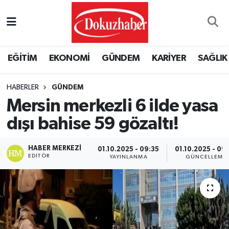
Hava Durumu
EĞİTİM
EKONOMİ
GÜNDEM
KARİYER
SAĞLIK
Trafik Durumu
HABERLER
GÜNDEM
Puan Durumu ve Fikstür
Mersin merkezli 6 ilde yasa
Tüm Manşetler
dışı bahise 59 gözaltı!
Son Dakika Haberleri
HABER MERKEZI
01.10.2025 - 09:35
01.10.2025 - 09
EDITÖR
YAYINLANMA
GÜNCELLEME
Haber Arşivi