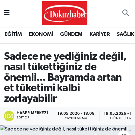
Hava Durumu
EĞİTİM
EKONOMİ
GÜNDEM
KARİYER
SAĞLIK
Trafik Durumu
Puan Durumu ve Fikstür
Sadece ne yediğiniz değil,
nasıl tükettiğiniz de
Tüm Manşetler
önemli... Bayramda artan
Son Dakika Haberleri
et tüketimi kalbi
zorlayabilir
Haber Arşivi
HABER MERKEZI
19.05.2026 - 18:08
19.05.2026 - 18
EDITÖR
YAYINLANMA
GÜNCELLEME