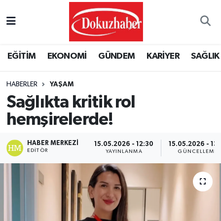
Hava Durumu
EĞİTİM
EKONOMİ
GÜNDEM
KARİYER
SAĞLIK
Trafik Durumu
HABERLER
YAŞAM
Puan Durumu ve Fikstür
Sağlıkta kritik rol
Tüm Manşetler
hemşirelerde!
Son Dakika Haberleri
HABER MERKEZI
15.05.2026 - 12:30
15.05.2026 - 13:
EDITÖR
YAYINLANMA
GÜNCELLEME
Haber Arşivi