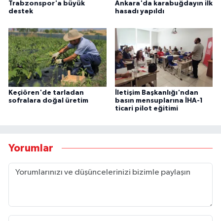
Trabzonspor'a büyük
Ankara'da karabuğdayın ilk
destek
hasadı yapıldı
Keçiören'de tarladan
İletişim Başkanlığı'ndan
sofralara doğal üretim
basın mensuplarına İHA-1
ticari pilot eğitimi
Yorumlar