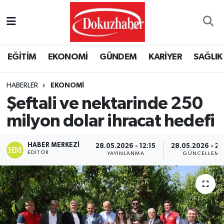
Hava Durumu
EĞİTİM
EKONOMİ
GÜNDEM
KARİYER
SAĞLIK
Trafik Durumu
HABERLER
EKONOMI
Puan Durumu ve Fikstür
Şeftali ve nektarinde 250
Tüm Manşetler
milyon dolar ihracat hedefi
Son Dakika Haberleri
HABER MERKEZI
28.05.2026 - 12:15
28.05.2026 - 2
EDITÖR
YAYINLANMA
GÜNCELLEME
Haber Arşivi