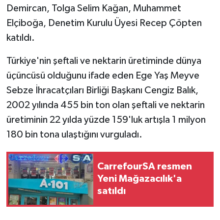
Demircan, Tolga Selim Kağan, Muhammet
Elçiboğa, Denetim Kurulu Üyesi Recep Çöpten
katıldı.
Türkiye'nin şeftali ve nektarin üretiminde dünya
üçüncüsü olduğunu ifade eden Ege Yaş Meyve
Sebze İhracatçıları Birliği Başkanı Cengiz Balık,
2002 yılında 455 bin ton olan şeftali ve nektarin
üretiminin 22 yılda yüzde 159'luk artışla 1 milyon
180 bin tona ulaştığını vurguladı.
CarrefourSA resmen
Yeni Mağazacılık'a
satıldı