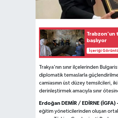
Trabzon'un t
başlıyor
İçeriği Görünt
Trakya'nın sınır ilçelerinden Bulgar
diplomatik temaslarla güçlendirilme
camiasının üst düzey temsilcileri, iki
derinleştirmek amacıyla sınır ötesin
Erdoğan DEMİR / EDİRNE (İGFA) 
eğitim yöneticilerinden oluşan orta