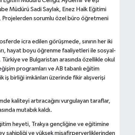
lî Eğitim Müdürü Cengiz Aydemir ve eşi
Şube Müdürü Sadi Saylak, Enez Halk Eğitimi
 Projelerden sorumlu özel büro öğretmeni
sferde icra edilen görüşmede, sınırın her iki
rı, hayat boyu öğrenme faaliyetleri ile sosyal-
ı. Türkiye ve Bulgaristan arasında özellikle okul
eğişim programları ve AB tabanlı eğitim
k iş birliği imkânları üzerinde fikir alışverişi
mde kaliteyi artıracağını vurgulayan taraflar,
asında mutabık kaldı.
itim heyeti, Trakya gençliğine ve eğitimine
ev sahipliği ve yüksek misafirperverliklerinden