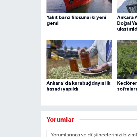
Yakıt barcı filosuna iki yeni
Ankara A
gemi
Doğal Ya
ulaştırıld
Ankara'da karabuğdayın ilk
Keçiöre
hasadı yapıldı
sofralar
Yorumlar