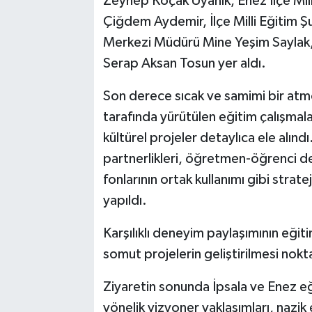
Zeynep Koçak Uyanık, Enez İlçe Mil
Çiğdem Aydemir, İlçe Milli Eğitim 
Merkezi Müdürü Mine Yeşim Saylak,
Serap Aksan Tosun yer aldı.
Son derece sıcak ve samimi bir atmo
tarafında yürütülen eğitim çalışmala
kültürel projeler detaylıca ele alınd
partnerlikleri, öğretmen-öğrenci d
fonlarının ortak kullanımı gibi strateji
yapıldı.
Karşılıklı deneyim paylaşımının eğiti
somut projelerin geliştirilmesi nokt
Ziyaretin sonunda İpsala ve Enez eğ
yönelik vizyoner yaklaşımları, nazik 