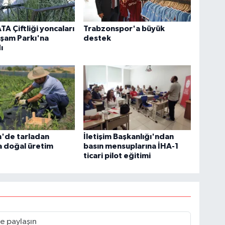
TA Çiftliği yoncaları
Trabzonspor'a büyük
şam Parkı'na
destek
ı
n'de tarladan
İletişim Başkanlığı'ndan
a doğal üretim
basın mensuplarına İHA-1
ticari pilot eğitimi