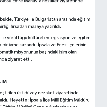
solosu Emre Manav'a nezaket ziyaretinde
bulde, Türkiye ile Bulgaristan arasında eğitim
irliği fırsatları masaya yatırıldı.
n ile yürüttüğü kültürel entegrasyon ve eğitim
ik bir ivme kazandı. İpsala ve Enez ilçelerinin
iplomatik misyonunun başındaki isim olan
a ziyaret etti.
LIM
eştirilen üst düzey nezaket ziyaretinde
dı. Heyette; İpsala İlçe Millî Eğitim Müdürü