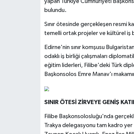
yapan Türkiye Cumhuriyeti Başkon
bulundu.
Sınır ötesinde gerçekleşen resmi ka
temelli ortak projeler ve kültürel iş b
Edirne'nin sınır komşusu Bulgarista
odaklı iş birliği çalışmaları diplomat
eğitim liderleri, Filibe'deki Türk d
Başkonsolos Emre Manav'ı makamınd
SINIR ÖTESİ ZİRVEYE GENİŞ KATI
Filibe Başkonsolosluğu'nda gerçekl
Trakya delegasyonu tam kadro yer al