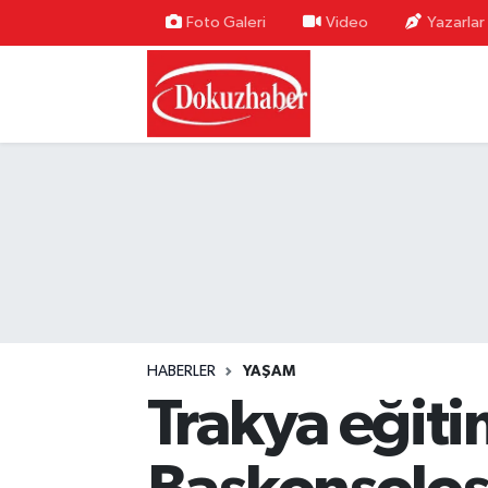
Foto Galeri
Video
Yazarlar
Hava Durumu
Trafik Durumu
Puan Durumu ve Fikstür
Tüm Manşetler
Son Dakika Haberleri
Haber Arşivi
HABERLER
YAŞAM
Trakya eğiti