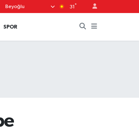
°
Beyoğlu
31
SPOR
be