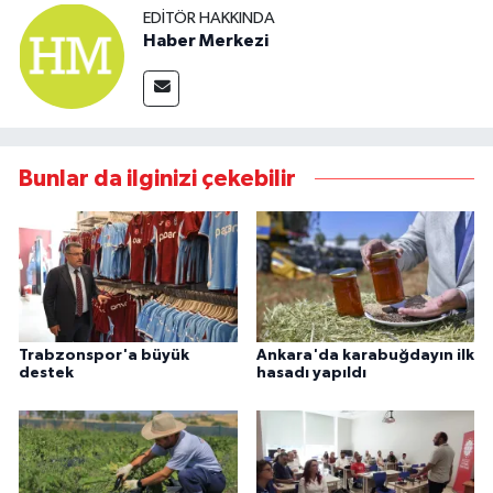
EDITÖR HAKKINDA
Haber Merkezi
Bunlar da ilginizi çekebilir
Trabzonspor'a büyük
Ankara'da karabuğdayın ilk
destek
hasadı yapıldı