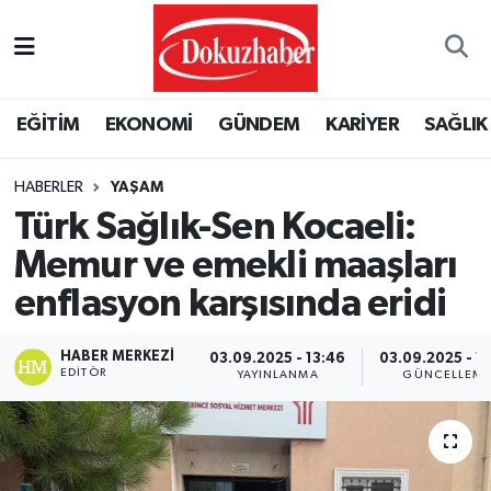
Hava Durumu
EĞİTİM
EKONOMİ
GÜNDEM
KARİYER
SAĞLIK
Trafik Durumu
HABERLER
YAŞAM
Puan Durumu ve Fikstür
Türk Sağlık-Sen Kocaeli:
Tüm Manşetler
Memur ve emekli maaşları
enflasyon karşısında eridi
Son Dakika Haberleri
HABER MERKEZI
03.09.2025 - 13:46
03.09.2025 - 1
Haber Arşivi
EDITÖR
YAYINLANMA
GÜNCELLEM