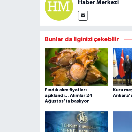
Haber Merkezi
Bunlar da ilginizi çekebilir
Fındık alım fiyatları
Kuru me
açıklandı... Alımlar 24
Ankara'd
Ağustos'ta başlıyor