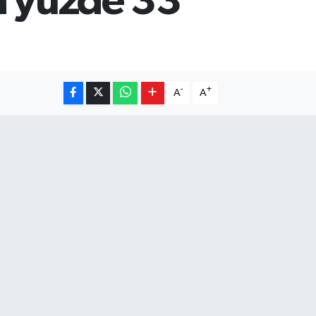
ın yüzde 33
-
+
A
A