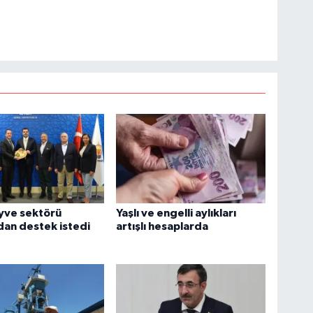
yve sektörü
Yaşlı ve engelli aylıkları
an destek istedi
artışlı hesaplarda