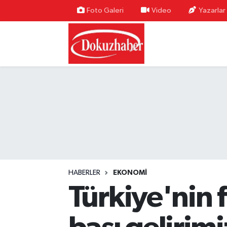
Foto Galeri
Video
Yazarlar
Hava Durumu
Trafik Durumu
Puan Durumu ve Fikstür
Tüm Manşetler
Son Dakika Haberleri
Haber Arşivi
HABERLER
EKONOMI
Türkiye'nin f